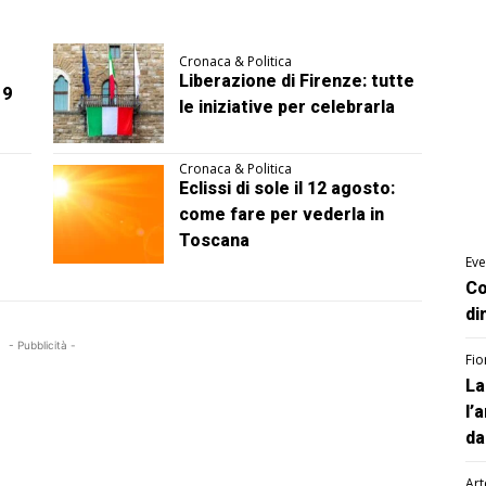
Cronaca & Politica
Liberazione di Firenze: tutte
 9
le iniziative per celebrarla
Cronaca & Politica
Eclissi di sole il 12 agosto:
come fare per vederla in
Toscana
Eve
Co
di
- Pubblicità -
Fio
La
l’
da
Art