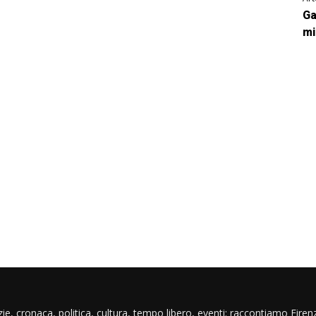
Ga
mi
ie, cronaca, politica, cultura, tempo libero, eventi: raccontiamo Firenz