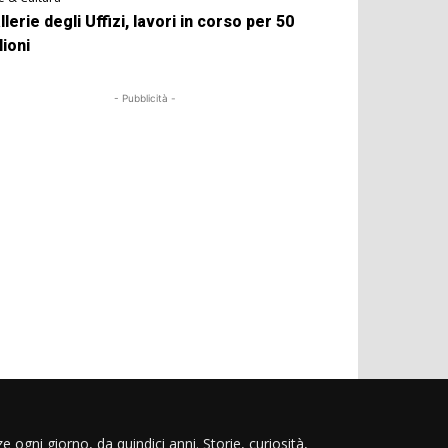
llerie degli Uffizi, lavori in corso per 50
lioni
- Pubblicità -
e ogni giorno, da quindici anni. Storie, curiosità,