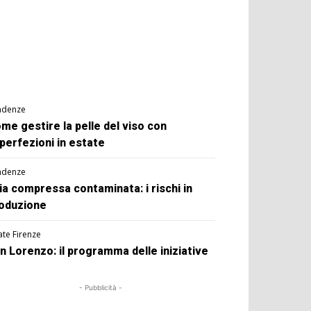
ndenze
me gestire la pelle del viso con
perfezioni in estate
ndenze
ia compressa contaminata: i rischi in
oduzione
ate Firenze
n Lorenzo: il programma delle iniziative
- Pubblicità -