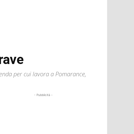
grave
zienda per cui lavora a Pomarance,
- Pubblicità -