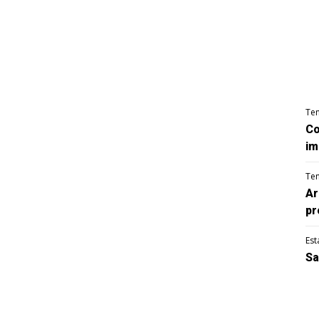
Te
Co
im
Te
Ar
pr
Est
Sa