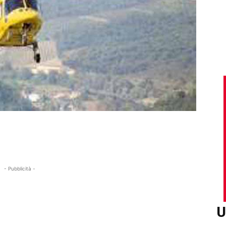
- Pubblicità -
U