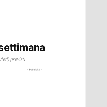
 settimana
ieti) previsti
- Pubblicità -