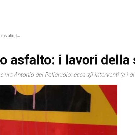
asfalto: i...
 asfalto: i lavori della
e via Antonio del Pollaiuolo: ecco gli interventi (e i div