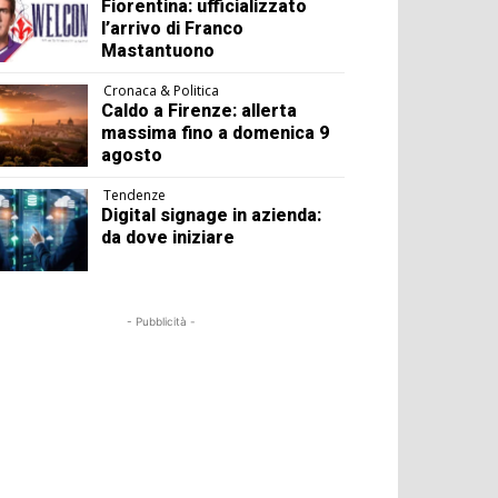
Fiorentina: ufficializzato
l’arrivo di Franco
Mastantuono
Cronaca & Politica
Caldo a Firenze: allerta
massima fino a domenica 9
agosto
Tendenze
Digital signage in azienda:
da dove iniziare
- Pubblicità -