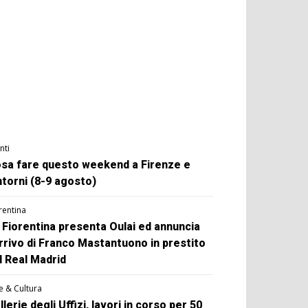
nti
sa fare questo weekend a Firenze e
ntorni (8-9 agosto)
rentina
 Fiorentina presenta Oulai ed annuncia
arrivo di Franco Mastantuono in prestito
l Real Madrid
e & Cultura
llerie degli Uffizi, lavori in corso per 50