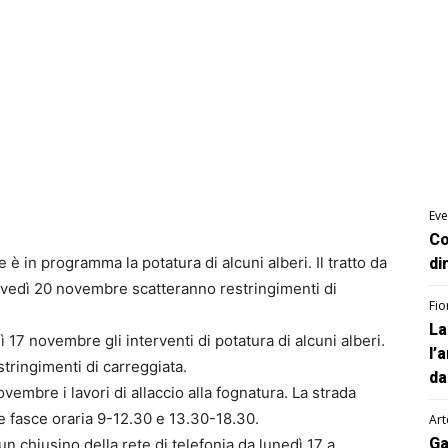
Eve
Co
 è in programma la potatura di alcuni alberi. Il tratto da
di
iovedì 20 novembre scatteranno restringimenti di
Fio
La
ì 17 novembre gli interventi di potatura di alcuni alberi.
l’
tringimenti di carreggiata.
da
vembre i lavori di allaccio alla fognatura. La strada
e fasce oraria 9-12.30 e 13.30-18.30.
Art
Ga
 un chiusino della rete di telefonia da lunedì 17 a