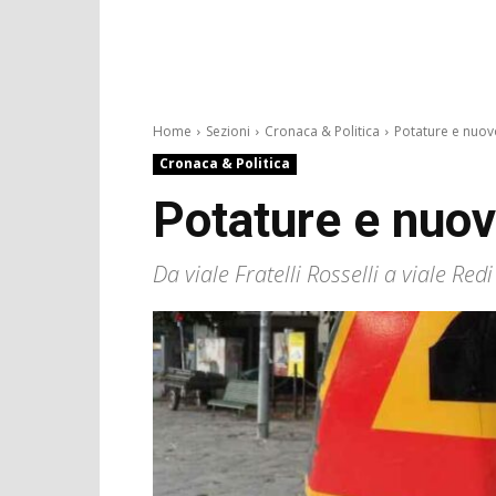
Home
Sezioni
Cronaca & Politica
Potature e nuovo 
Cronaca & Politica
Potature e nuovo
Da viale Fratelli Rosselli a viale Redi 