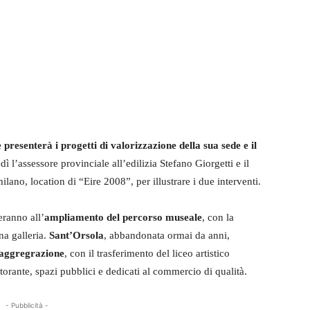
e presenterà i progetti di valorizzazione
della sua sede
e il
dì l’assessore provinciale all’edilizia Stefano Giorgetti e il
ilano, location di “Eire 2008”, per illustrare i due interventi.
eranno all’
ampliamento del percorso museale
, con la
na galleria.
Sant’Orsola
, abbandonata ormai da anni,
 aggregrazione
, con il trasferimento del liceo artistico
torante, spazi pubblici e dedicati al commercio di qualità.
- Pubblicità -