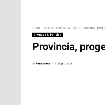
Home
Sezioni
Cronaca & Politica
Provincia, proget
Cronaca & Politica
Provincia, proge
-
di
Redazione
9 Giugno 2008