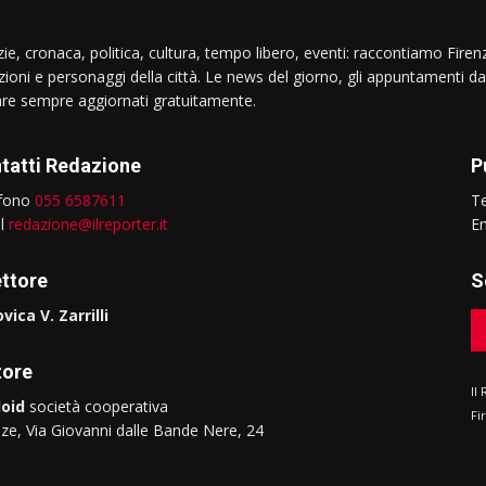
ie, cronaca, politica, cultura, tempo libero, eventi: raccontiamo Firenz
izioni e personaggi della città. Le news del giorno, gli appuntamenti da
are sempre aggiornati gratuitamente.
tatti Redazione
P
efono
055 6587611
T
il
redazione@ilreporter.it
E
ettore
S
vica V. Zarrilli
tore
Il
oid
società cooperativa
Fi
nze, Via Giovanni dalle Bande Nere, 24