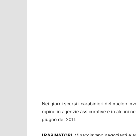
Nei giorni scorsi i carabinieri del nucleo in
rapine in agenzie assicurative e in alcuni ne
giugno del 2011.
I RAPINATORI.
Minacciavano negozianti e age