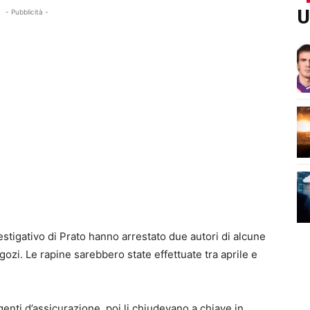
U
- Pubblicità -
vestigativo di Prato hanno arrestato due autori di alcune
gozi. Le rapine sarebbero state effettuate tra aprile e
nti d’assicurazione, poi li chiudevano a chiave in