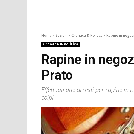
Home
Sezioni
Cronaca & Politica
Rapine in negozi
Cronaca & Politica
Rapine in negozi
Prato
Effettuati due arresti per rapine in 
colpi.