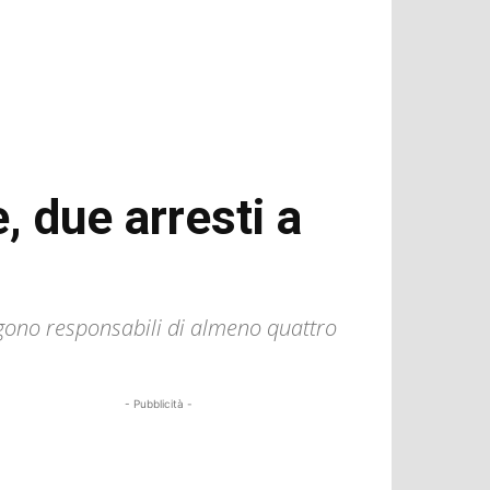
, due arresti a
engono responsabili di almeno quattro
- Pubblicità -