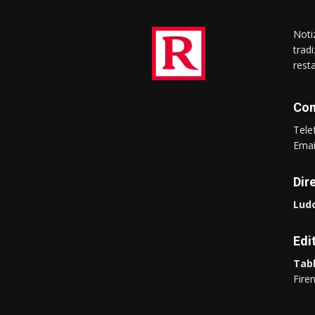
Notiz
trad
rest
Con
Tel
Ema
Dir
Ludo
Edi
Tabl
Fire