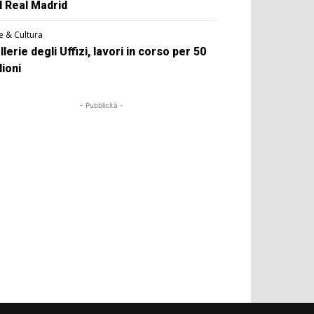
l Real Madrid
e & Cultura
llerie degli Uffizi, lavori in corso per 50
lioni
- Pubblicità -