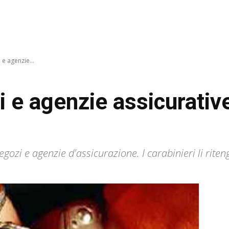
 e agenzie...
 e agenzie assicurative
negozi e agenzie d'assicurazione. I carabinieri li rit