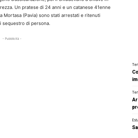
urezza. Un pratese di 24 anni e un catanese 41enne
a Mortasa (Pavia) sono stati arrestati e ritenuti
di sequestro di persona.
- Pubblicità -
Te
Co
im
Te
Ar
pr
Est
Sa