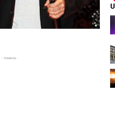
U
- Pubblicità -