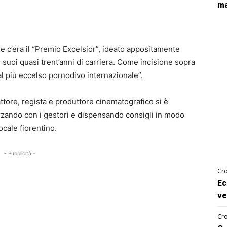
ma
ale c’era il “Premio Excelsior”, ideato appositamente
 suoi quasi trent’anni di carriera. Come incisione sopra
“al più eccelso pornodivo internazionale”.
’attore, regista e produttore cinematografico si è
erzando con i gestori e dispensando consigli in modo
ocale fiorentino.
- Pubblicità -
Cro
Ec
ve
Cro