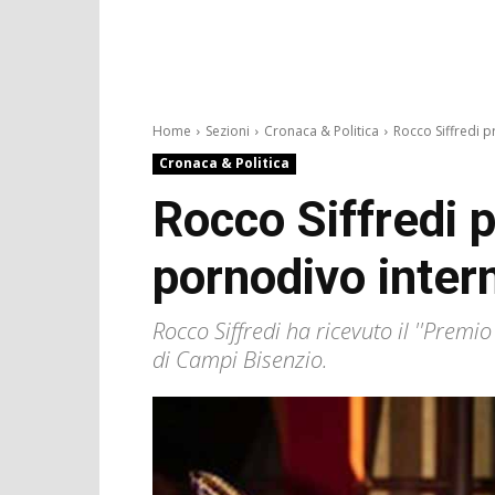
Home
Sezioni
Cronaca & Politica
Rocco Siffredi p
Cronaca & Politica
Rocco Siffredi 
pornodivo inter
Rocco Siffredi ha ricevuto il ''Prem
di Campi Bisenzio.