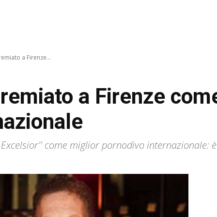
remiato a Firenze...
premiato a Firenze com
nazionale
io Excelsior'' come miglior pornodivo internazionale: 