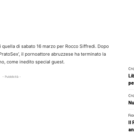
ni quella di sabato 16 marzo per Rocco Siffredi. Dopo
‘PratoSex’, il pornoattore abruzzese ha terminato la
no, come inedito special guest.
Cro
Li
- Pubblicità -
pe
Cro
Nu
Fio
Il
an