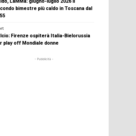
ldo, LaMMa: giugno-luglio 2026 il
condo bimestre più caldo in Toscana dal
55
rt
lcio: Firenze ospiterà Italia-Bielorussia
r play off Mondiale donne
- Pubblicità -