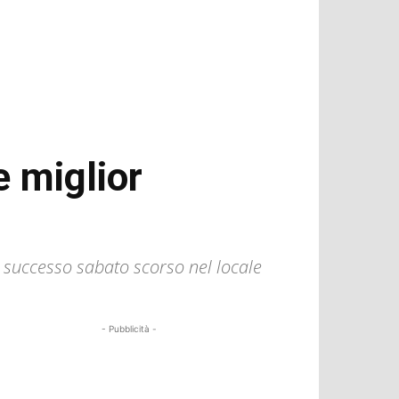
e miglior
è successo sabato scorso nel locale
- Pubblicità -