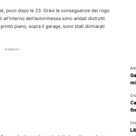
otte, poco dopo le 23. Gravi le conseguenze del rogo:
all’interno dell’autorimessa sono andati distrutti.
primo piano, sopra il garage, sono stati dichiarati
- Pubblicità -
Art
Ga
mi
Cro
Ca
fi
Cro
Li