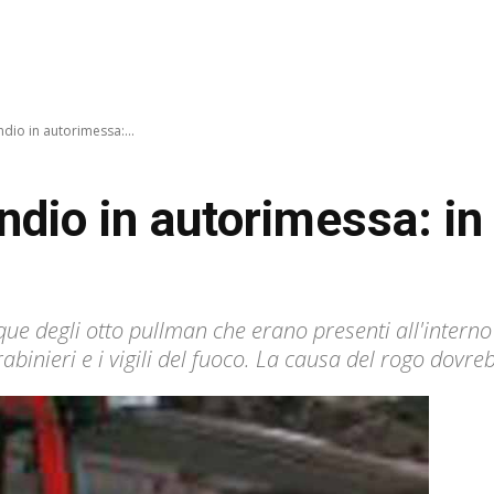
dio in autorimessa:...
ndio in autorimessa: i
nque degli otto pullman che erano presenti all'intern
arabinieri e i vigili del fuoco. La causa del rogo dovr