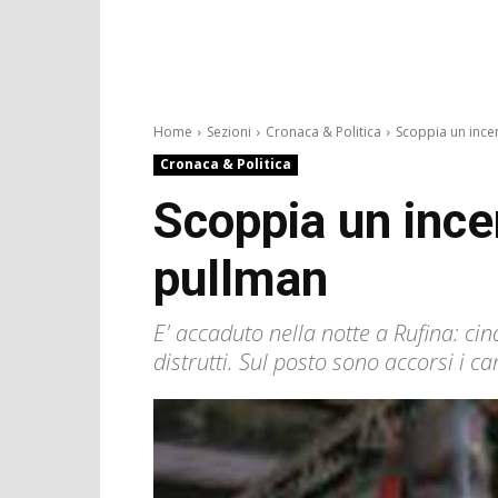
Home
Sezioni
Cronaca & Politica
Scoppia un incen
Cronaca & Politica
Scoppia un ince
pullman
E' accaduto nella notte a Rufina: ci
distrutti. Sul posto sono accorsi i c