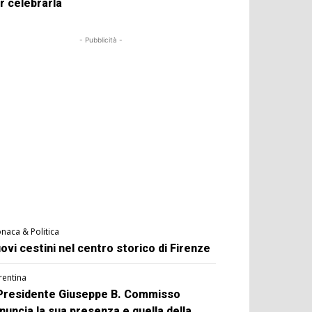
r celebrarla
- Pubblicità -
naca & Politica
ovi cestini nel centro storico di Firenze
rentina
 Presidente Giuseppe B. Commisso
nuncia la sua presenza e quella della