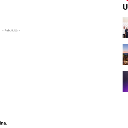
U
- Pubblicità -
ina
.