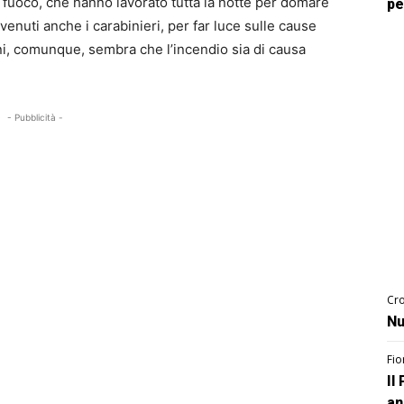
l fuoco, che hanno lavorato tutta la notte per domare
pe
ervenuti anche i carabinieri, per far luce sulle cause
oni, comunque, sembra che l’incendio sia di causa
- Pubblicità -
Cro
Nu
Fio
Il
an