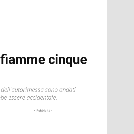
n fiamme cinque
o dell'autorimessa sono andati
ebbe essere accidentale.
- Pubblicità -