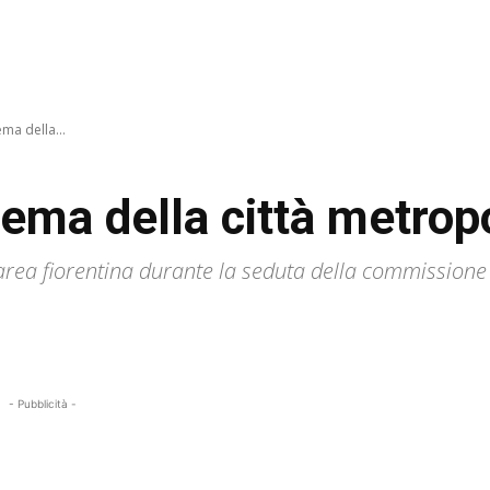
tema della...
l tema della città metrop
'area fiorentina durante la seduta della commissione a
- Pubblicità -