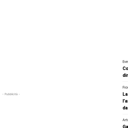
Eve
Co
di
Fio
La
- Pubblicità -
l’
da
Art
Ga