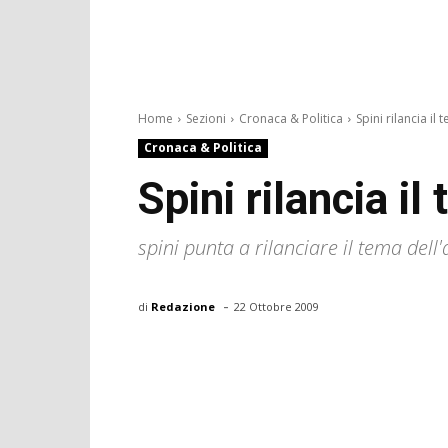
Home
Sezioni
Cronaca & Politica
Spini rilancia il 
Cronaca & Politica
Spini rilancia i
spini punta a rilanciare il tema dell
-
di
Redazione
22 Ottobre 2009