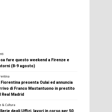
nti
sa fare questo weekend a Firenze e
ntorni (8-9 agosto)
rentina
 Fiorentina presenta Oulai ed annuncia
arrivo di Franco Mastantuono in prestito
l Real Madrid
e & Cultura
llerie degli Uffizi, lavori in corso per 50