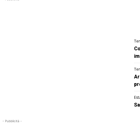
Te
Co
im
Te
Ar
pr
Est
Sa
- Pubblicità -