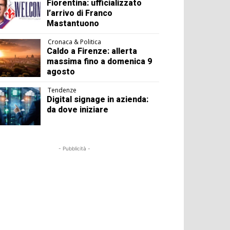
Fiorentina: ufficializzato
l’arrivo di Franco
Mastantuono
Cronaca & Politica
Caldo a Firenze: allerta
massima fino a domenica 9
agosto
Tendenze
Digital signage in azienda:
da dove iniziare
- Pubblicità -