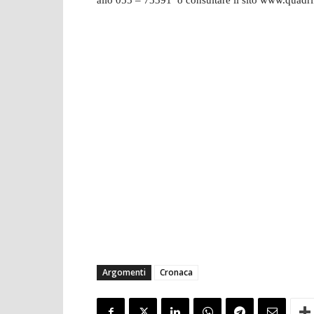
allo 055 – 73391 o consultare il sito www.quadri
Argomenti
Cronaca