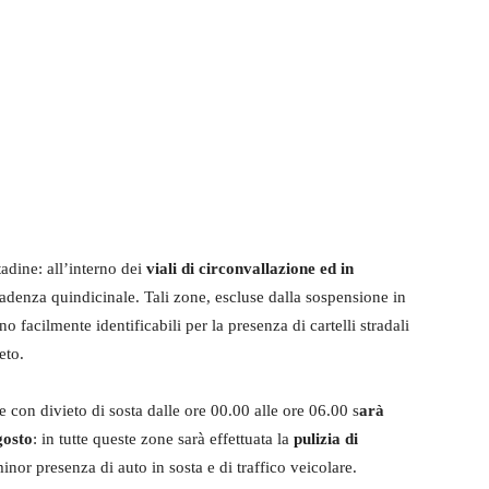
tadine: all’interno dei
viali di circonvallazione ed in
cadenza quindicinale. Tali zone, escluse dalla sospensione in
no facilmente identificabili per la presenza di cartelli stradali
eto.
le con divieto di sosta dalle ore 00.00 alle ore 06.00 s
arà
gosto
: in tutte queste zone sarà effettuata la
pulizia di
 minor presenza di auto in sosta e di traffico veicolare.