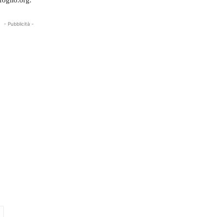
foglio.org.
- Pubblicità -