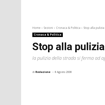
Home
Sezioni
Cronaca & Politica
Stop alla pulizia
Cronaca & Politica
Stop alla pulizi
la pulizia della strada si ferma ad 
-
di
Redazione
8 Agosto 2008