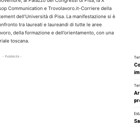
ovembre, al Palazzo dei Congressi di Pisa, la X
sop Communication e Trovolavoro.it-Corriere della
cement dell’Università di Pisa. La manifestazione si è
ronto tra laureati e laureandi di tutte le aree
 lavoro, della formazione e dell’orientamento, con una
riale toscana.
- Pubblicità -
Te
Co
im
Te
Ar
pr
Est
Sa