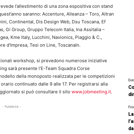
evede l’allestimento di una zona espositiva con stand
 quest’anno saranno: Accenture, Alleanza – Toro, Altran
ini, Continental, Dis Design Web, Dsu Toscana, Ef
s, Gi Group, Gruppo Telecom Italia, Ina Assitalia –
ogea, Kme Italy, Lucchini, Navionics, Piaggio & C.,
ore d’Impresa, Tesi on Line, ToscanaIn.
izionali workshop, si prevedono numerose iniziative
eeting sarà presente l’E-Team Squadra Corse
o modello della monoposto realizzata per le competizioni
Eve
rario continuato dalle 9 alle 17. Per registrarsi alla
Co
giornato si può consultare il sito
www.jobmeeting.it
.
di
Fio
- Pubblicità -
La
l’
da