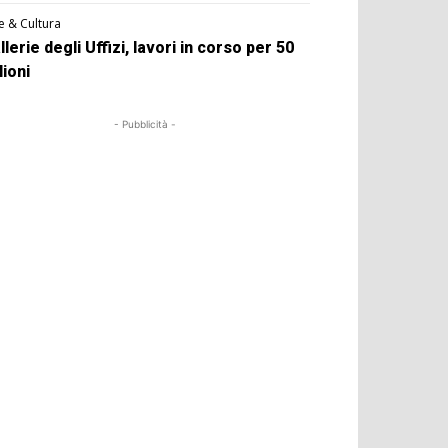
e & Cultura
llerie degli Uffizi, lavori in corso per 50
lioni
- Pubblicità -