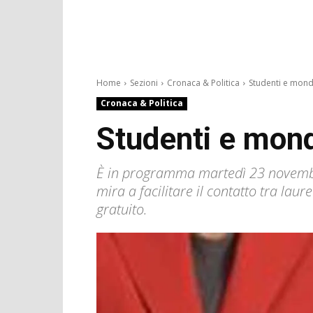
Home
Sezioni
Cronaca & Politica
Studenti e mondo
Cronaca & Politica
Studenti e mond
È in programma martedì 23 novembre,
mira a facilitare il contatto tra la
gratuito.