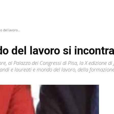
 del lavoro...
o del lavoro si incontr
 al Palazzo dei Congressi di Pisa, la X edizione di 
ureandi e laureati e mondo del lavoro, della formazion