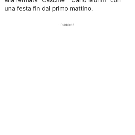
alla fermata “Cascine – Carlo Monni” con
una festa fin dal primo mattino.
- Pubblicità -