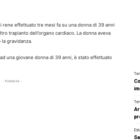
di rene effettuato tre mesi fa su una donna di 39 anni
altro trapianto dell’organo cardiaco. La donna aveva
 la gravidanza.
a ad una giovane donna di 39 anni, è stato effettuato
Te
Co
- Pubblicità -
im
Te
Ar
pr
Est
Sa