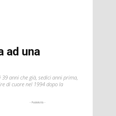
ta ad una
i 39 anni che già, sedici anni prima,
ire di cuore nel 1994 dopo la
- Pubblicità -