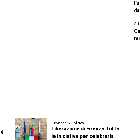
l’
da
Art
Ga
mi
Cronaca & Politica
Liberazione di Firenze: tutte
 9
le iniziative per celebrarla