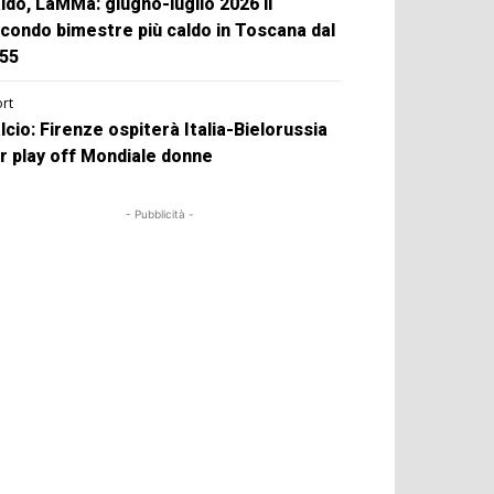
ldo, LaMMa: giugno-luglio 2026 il
condo bimestre più caldo in Toscana dal
55
rt
lcio: Firenze ospiterà Italia-Bielorussia
r play off Mondiale donne
- Pubblicità -