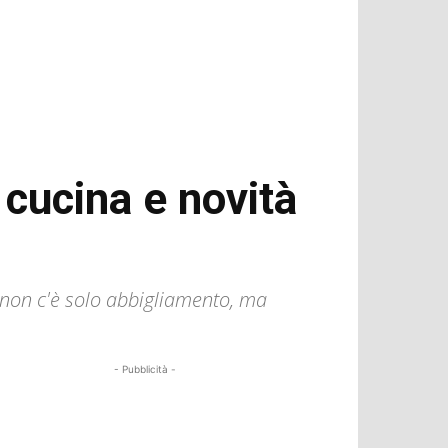
 cucina e novità
ui non c'è solo abbigliamento, ma
- Pubblicità -