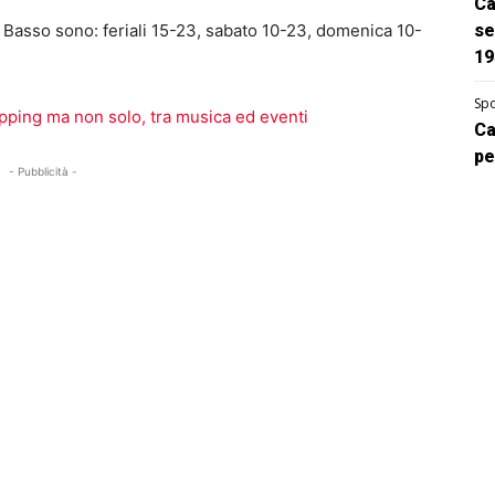
Ca
a Basso sono: feriali 15-23, sabato 10-23, domenica 10-
se
19
Spo
pping ma non solo, tra musica ed eventi
Ca
pe
- Pubblicità -