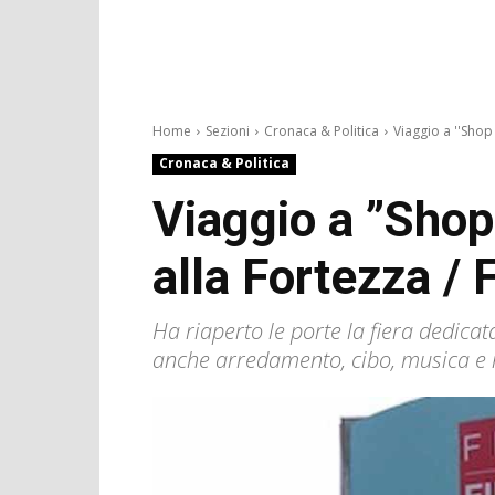
Home
Sezioni
Cronaca & Politica
Viaggio a ''Shop 
Cronaca & Politica
Viaggio a ”Shop
alla Fortezza /
Ha riaperto le porte la fiera dedicat
anche arredamento, cibo, musica e 