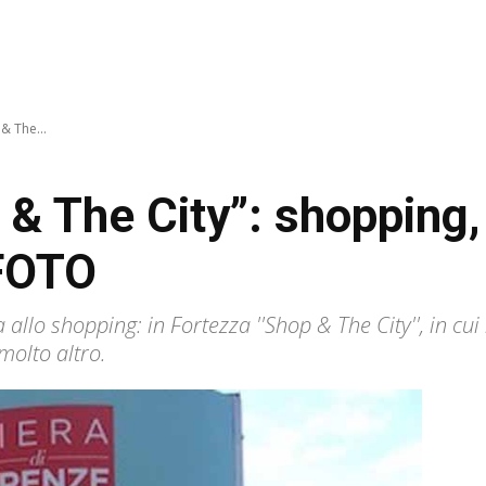
& The...
 & The City”: shopping,
 FOTO
a allo shopping: in Fortezza ''Shop & The City'', in c
molto altro.