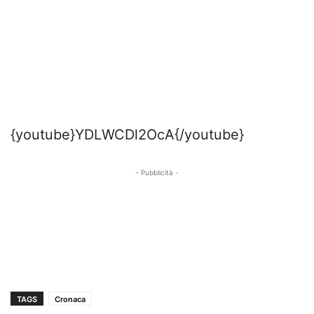
{youtube}YDLWCDl2OcA{/youtube}
- Pubblicità -
TAGS
Cronaca