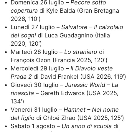
Domenica 26 luglio –
Pecore sotto
copertura
di Kyle Balda (Gran Bretagna
2026, 110’)
Lunedì 27 luglio –
Salvatore – Il calzolaio
dei sogni
di Luca Guadagnino (Italia
2020, 120’)
Martedì 28 luglio –
Lo straniero
di
François Ozon (Francia 2025, 120’)
Mercoledì 29 luglio –
Il Diavolo veste
Prada 2
di David Frankel (USA 2026, 119’)
Giovedì 30 luglio –
Jurassic World – La
rinascita –
Gareth Edwards (USA 2025,
134′)
Venerdì 31 luglio –
Hamnet – Nel nome
del figli
o di Chloé Zhao (USA 2025, 125’)
Sabato 1 agosto –
Un anno di scuola
di