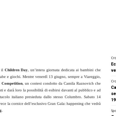
Cro
Ec
 il
Children Day
, un’intera giornata dedicata ai bambini che
ve
fiabe e giochi. Mentre venerdì 13 giugno, sempre a Viareggio,
Cro
 Competition
, un contest condotto da Camila Raznovich che
Ca
ti e darà loro la possibilità di esibirsi davanti al pubblico e ad
se
acolo italiano presieduta dallo stesso Columbro. Sabato 14
19
vece la cornice dell’esclusivo Gran Gala: happening che vedrà
g
.
Spo