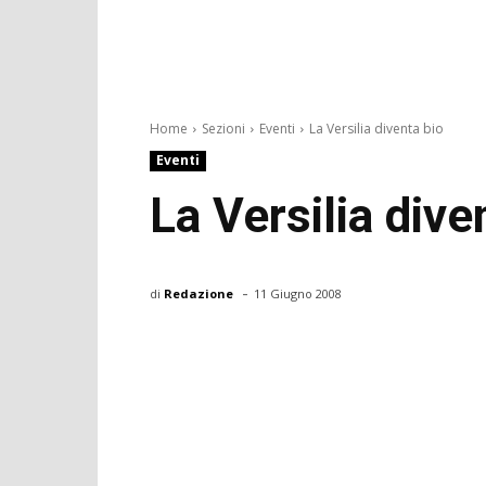
Home
Sezioni
Eventi
La Versilia diventa bio
Eventi
La Versilia dive
-
di
Redazione
11 Giugno 2008