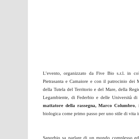
L’evento, organizzato da Five Bio s.r.l. in c
Pietrasanta e Camaiore e con il patrocinio dei M
della Tutela del Territorio e del Mare, della Regi
Legambiente, di Federbio e delle Università d
mattatore della rassegna, Marco Columbro
, 
biologica come primo passo per uno stile di vita i
Saporbio sa parlare di un mondo complesso ed