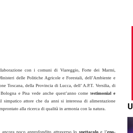
ollaborazione con i comuni di Viareggio, Forte dei Marmi,
inisteri delle Politiche Agricole e Forestali, dell’Ambiente e
one Toscana, della Provincia di Lucca, dell’ A.P.T. Versilia, di
i Bologna e Pisa vede anche quest’anno come t
estimonial e
il simpatico attore che da anni si interessa di alimentazione
U
mprontato alla ricerca di qualità in armonia con la natura.
 ancora poco approfondito attraverso lo
spettacolo
e l’
eno-