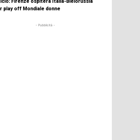
lcio: Firenze ospiterà Italia-Bielorussia
r play off Mondiale donne
- Pubblicità -