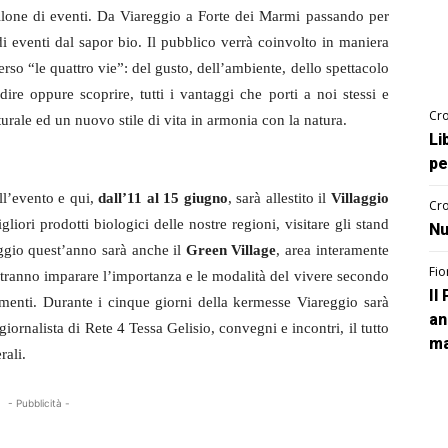
ellone di eventi. Da Viareggio a Forte dei Marmi passando per
di eventi dal sapor bio. Il pubblico verrà coinvolto in maniera
rso “le quattro vie”: del gusto, dell’ambiente, dello spettacolo
ire oppure scoprire, tutti i vantaggi che porti a noi stessi e
Cro
rale ed un nuovo stile di vita in armonia con la natura.
Li
pe
ll’evento e qui,
dall’11 al 15 giugno
, sarà allestito il
Villaggio
Cro
gliori prodotti biologici delle nostre regioni, visitare gli stand
Nu
aggio quest’anno sarà anche il
Green Village
, area interamente
Fio
potranno imparare l’importanza e le modalità del vivere secondo
Il
imenti. Durante i cinque giorni della kermesse Viareggio sarà
an
giornalista di Rete 4 Tessa Gelisio, convegni e incontri, il tutto
ma
rali.
- Pubblicità -