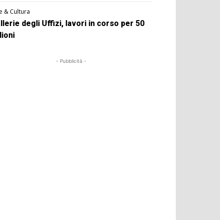
e & Cultura
llerie degli Uffizi, lavori in corso per 50
lioni
- Pubblicità -