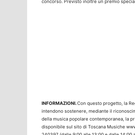
concorso. Previsto inoltre un premio special
INFORMAZIONI.
Con questo progetto, la R
intendono sostenere, mediante il riconoscim
della musica popolare contemporanea, la pro
disponibile sul sito di Toscana Musiche www
240397 (dalle 9:00 alle 13:00 e dalle 14:00 a