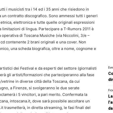
ti i musicisti tra i 14 ed i 35 anni che risiedono in
 un contratto discografico. Sono ammessi tutti i generi
 etnica, elettronica e tutte quelle originali espressioni
za limitazioni di lingua. Partecipare a T-Rumors 2011 è
ria operativa di Toscana Musiche (via Niccolini, 3/e –
n cd contenente 2 brani originali e una cover. Non
onico, una scheda biografica, oltre a nome, cognome e
Eve
tistici dei Festival e da esperti del settore (giornalisti
Co
nerà gli artisti/formazioni che parteciperanno alla fase
di
/vetrine in diverse città della Toscana, da cui
iugno, a Firenze, si svolgeranno le due serate
Fio
oclamerà i 5 vincitori, a pari merito. Confermata la
La
scana, intoscana.it, dove sarà possibile ascoltare un
l’
t trasmetterà, in diretta streaming, le fasi finali del
da