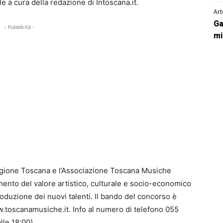
e a cura della redazione di Intoscana.it.
Art
Ga
- Pubblicità -
mi
egione Toscana e l’Associazione Toscana Musiche
ento del valore artistico, culturale e socio-economico
duzione dei nuovi talenti. Il bando del concorso è
.toscanamusiche.it. Info al numero di telefono 055
lle 18:00).