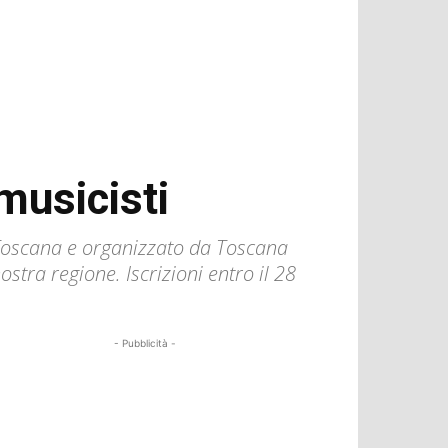
musicisti
 Toscana e organizzato da Toscana
stra regione. Iscrizioni entro il 28
- Pubblicità -