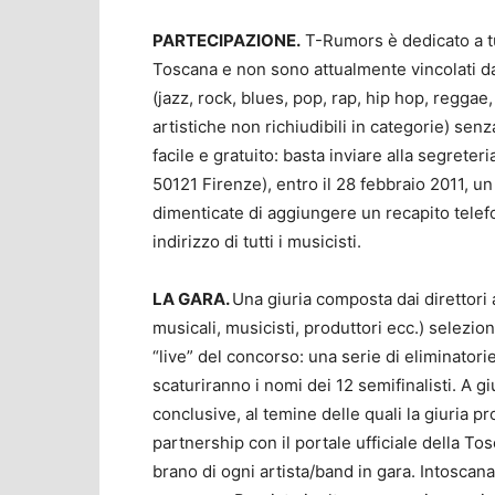
PARTECIPAZIONE.
T-Rumors è dedicato a tut
Toscana e non sono attualmente vincolati da
(jazz, rock, blues, pop, rap, hip hop, reggae,
artistiche non richiudibili in categorie) sen
facile e gratuito: basta inviare alla segrete
50121 Firenze), entro il 28 febbraio 2011, u
dimenticate di aggiungere un recapito telef
indirizzo di tutti i musicisti.
LA GARA.
Una giuria composta dai direttori ar
musicali, musicisti, produttori ecc.) selezio
“live” del concorso: una serie di eliminatorie
scaturiranno i nomi dei 12 semifinalisti. A g
conclusive, al temine delle quali la giuria pr
partnership con il portale ufficiale della To
brano di ogni artista/band in gara. Intoscana.i