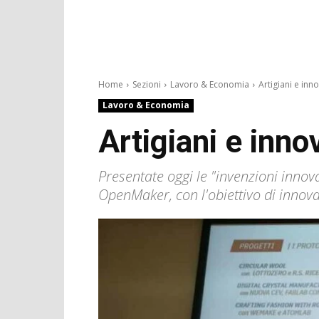
Home
Sezioni
Lavoro & Economia
Artigiani e inn
Lavoro & Economia
Artigiani e inn
Presentate oggi le "invenzioni innov
OpenMaker, con l'obiettivo di innovar