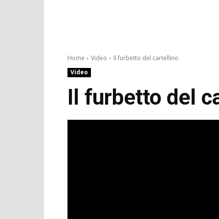
Home
Video
Il furbetto del cartellino
Video
Il furbetto del c