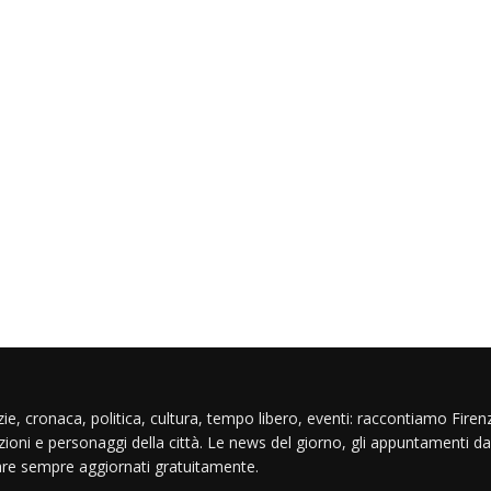
ie, cronaca, politica, cultura, tempo libero, eventi: raccontiamo Firenz
izioni e personaggi della città. Le news del giorno, gli appuntamenti da
are sempre aggiornati gratuitamente.