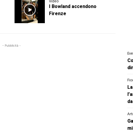
Video
I Bowland accendono
Firenze
- Pubblicità -
Eve
Co
di
Fio
La
l’
da
Art
Ga
mi