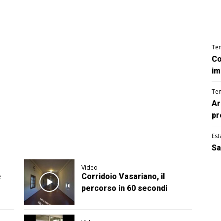
Te
Co
im
Te
Ar
pr
Est
Sa
Video
e
Corridoio Vasariano, il
o
percorso in 60 secondi