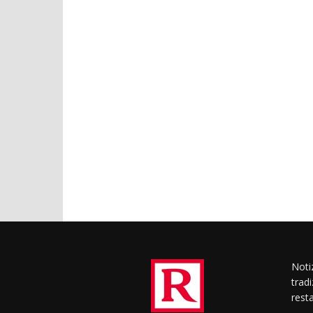
Notiz
trad
rest