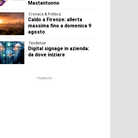
Mastantuono
Cronaca & Politica
Caldo a Firenze: allerta
massima fino a domenica 9
agosto
Tendenze
Digital signage in azienda:
da dove iniziare
- Pubblicità -