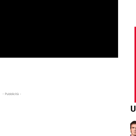
- Pubblicità -
U