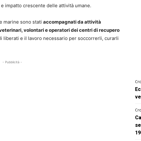
t e impatto crescente delle attività umane.
he marine sono stati
accompagnati da attività
 veterinari, volontari e operatori dei centri di recupero
 liberati e il lavoro necessario per soccorrerli, curarli
- Pubblicità -
Cro
Ec
ve
Cro
Ca
se
19