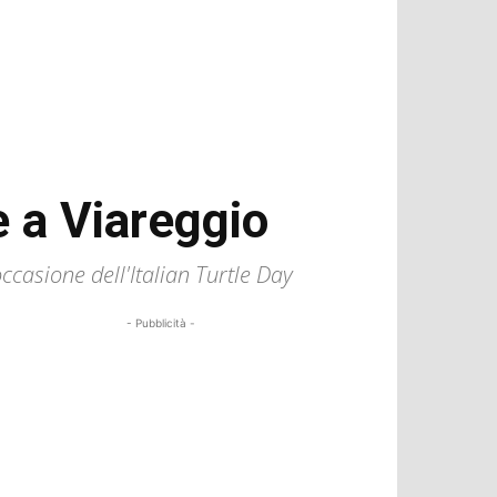
e a Viareggio
casione dell'Italian Turtle Day
- Pubblicità -