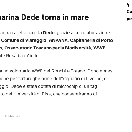
Spo
Ca
marina Dede torna in mare
pe
marina caretta caretta
Dede
, grazie alla collaborazione
,
Comune di Viareggio,
ANPANA
,
Capitaneria di Porto
o
,
Osservatorio Toscano per la Biodiversità
,
WWF
te Rosalba d’Aiello.
da un volontario WWF dei Ronchi a Tofano. Dopo mmesi
zione per tartarughe arine dell’Acquario di Livorno, è
reggio. Dede è stata dotata di microchip di un tag
nito dell’Università di Pisa, che consentiranno di
- Pubblicità -