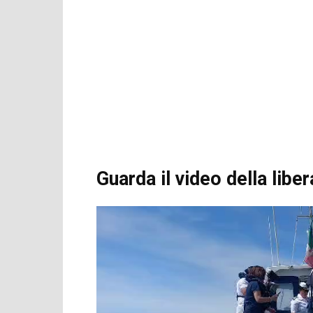
Guarda il video della libe
V
i
d
e
o
P