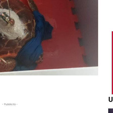
U
- Pubblicità -