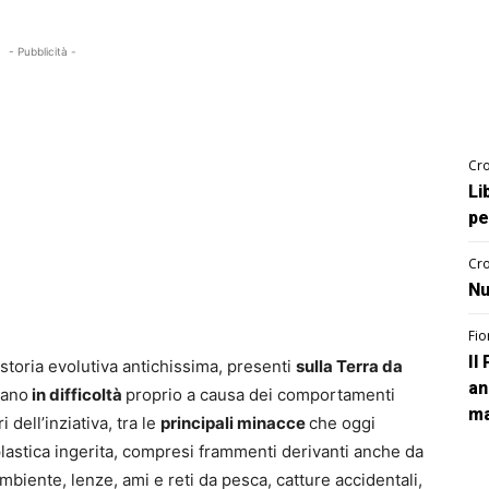
- Pubblicità -
Cro
Li
pe
Cro
Nu
Fio
Il
storia evolutiva antichissima, presenti
sulla Terra da
an
vano
in difficoltà
proprio a causa dei comportamenti
ma
dell’inziativa, tra le
principali minacce
che oggi
plastica ingerita, compresi frammenti derivanti anche da
’ambiente, lenze, ami e reti da pesca, catture accidentali,