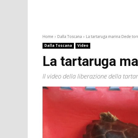
Home
Dalla Toscana
La tartaruga marina Dede torn
Dalla Toscana
Video
La tartaruga ma
Il video della liberazione della tar