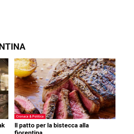
ENTINA
Cronaca & Politica
ak
Il patto per la bistecca alla
fiorentina