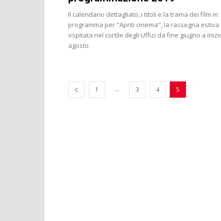
Il calendario dettagliato, i titoli e la trama dei film in
programma per "Apriti cinema", la rassegna estiva
ospitata nel cortile degli Uffizi da fine giugno a inizi
agosto
...
1
3
4
5