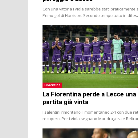
Con una vittoria i viola sarebbe stati praticamente s
Primo gol di Harrison. Secondo tempo tutto in difes
Fiorentina
La Fiorentina perde a Lecce una
partita già vinta
I salentini rimontano il momentaneo 2-1 con due ret
recupero. Per i viola segnano Mandragora e Beltra