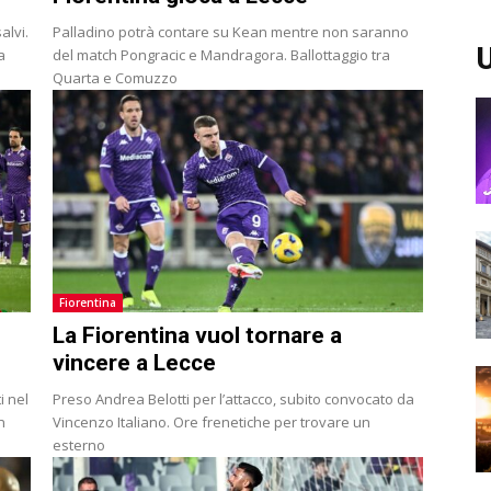
alvi.
Palladino potrà contare su Kean mentre non saranno
U
a
del match Pongracic e Mandragora. Ballottaggio tra
Quarta e Comuzzo
Fiorentina
La Fiorentina vuol tornare a
vincere a Lecce
i nel
Preso Andrea Belotti per l’attacco, subito convocato da
n
Vincenzo Italiano. Ore frenetiche per trovare un
esterno