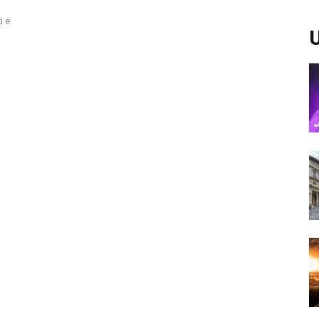
i e
U