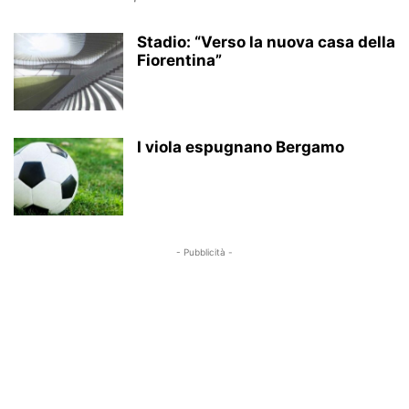
RISTORANTI, CIBO E RICETTE
SALUTE
SEZIONI
VIDEO
Stadio: “Verso la nuova casa della
Fiorentina”
I viola espugnano Bergamo
- Pubblicità -