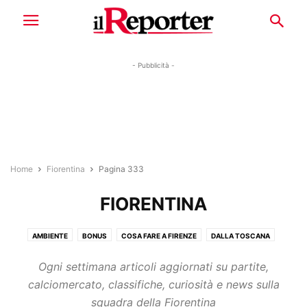
- Pubblicità -
Home
Fiorentina
Pagina 333
FIORENTINA
AMBIENTE
BONUS
COSA FARE A FIRENZE
DALLA TOSCANA
DOVE ANDARE E COSA VEDERE
ED. LOCALI
FIORENTINA
Ogni settimana articoli aggiornati su partite,
FIRENZE CURIOSITÀ E LEGGENDE
FIRENZE GRATIS
GALLERIE
calciomercato, classifiche, curiosità e news sulla
IL COMMENTO
IL REPORTER
LUNGARNO
squadra della Fiorentina