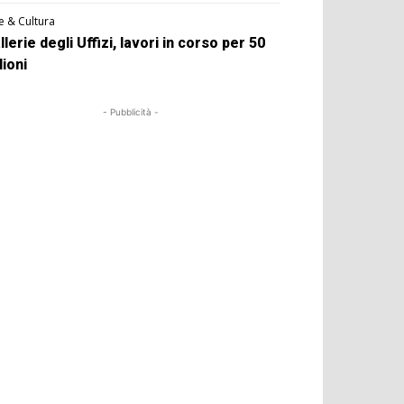
e & Cultura
llerie degli Uffizi, lavori in corso per 50
lioni
- Pubblicità -