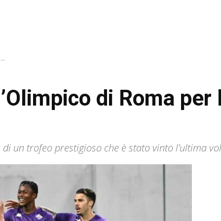
..
l’Olimpico di Roma per l
 di un trofeo prestigioso che è stato vinto l’ultima vo