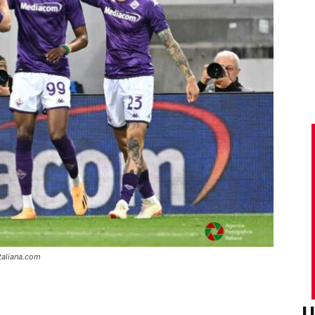
taliana.com
U