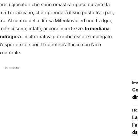
re, i giocatori che sono rimasti a riposo durante la
 a Terracciano, che riprenderà il suo posto tra i pali,
a. Al centro della difesa Milenkovic ed uno tra Igor,
ale ci sono, infatti, ancora incertezze.
In mediana
andragora
. In alternativa potrebbe essere impiegato
’esperienza e poi il tridente d’attacco con Nico
 centrale.
- Pubblicità -
Eve
Co
di
Fio
La
l’
da