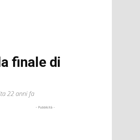
a finale di
lta 22 anni fa
- Pubblicità -