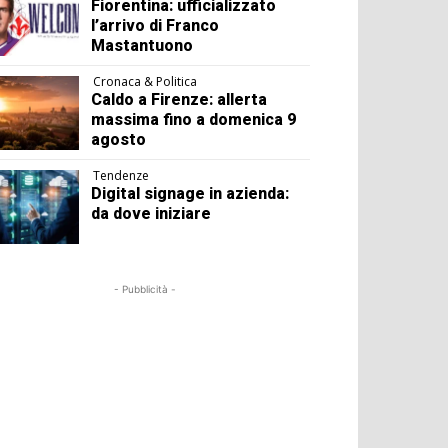
Fiorentina: ufficializzato
l’arrivo di Franco
Mastantuono
Cronaca & Politica
Caldo a Firenze: allerta
massima fino a domenica 9
agosto
Tendenze
Digital signage in azienda:
da dove iniziare
- Pubblicità -