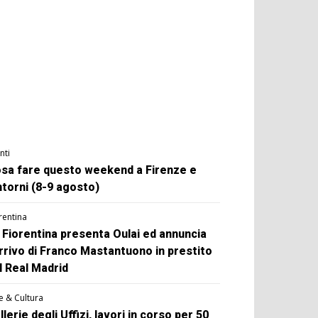
nti
sa fare questo weekend a Firenze e
ntorni (8-9 agosto)
rentina
 Fiorentina presenta Oulai ed annuncia
arrivo di Franco Mastantuono in prestito
l Real Madrid
e & Cultura
llerie degli Uffizi, lavori in corso per 50