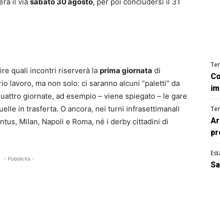
rà il via
sabato 30 agosto
, per poi concludersi il 31
Te
e quali incontri riserverà la
prima giornata
di
Co
io lavoro, ma non solo: ci saranno alcuni “paletti” da
im
quattro giornate, ad esempio – viene spiegato – le gare
lle in trasferta. O ancora, nei turni infrasettimanali
Te
Ar
ntus, Milan, Napoli e Roma, né i derby cittadini di
pr
Est
- Pubblicità -
Sa