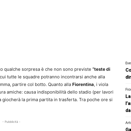
Eve
to qualche sorpresa è che non sono previste
“teste di
Co
cui tutte le squadre potranno incontrarsi anche alla
di
omma, partire col botto. Quanto alla
Fiorentina
, i viola
Fio
a amiche: causa indisponibilità dello stadio (per lavori
La
iocherà la prima partita in trasferta. Tra poche ore si
l’
da
- Pubblicità -
Art
Ga