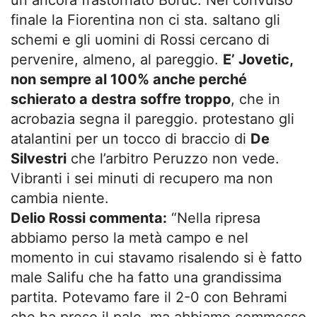
un ancora frastornato Boruc. Nel convulso
finale la Fiorentina non ci sta. saltano gli
schemi e gli uomini di Rossi cercano di
pervenire, almeno, al pareggio.
E’ Jovetic,
non sempre al 100% anche perché
schierato a destra soffre troppo
, che in
acrobazia segna il pareggio. protestano gli
atalantini per un tocco di braccio di
De
Silvestri
che l’arbitro Peruzzo non vede.
Vibranti i sei minuti di recupero ma non
cambia niente.
Delio Rossi commenta:
“Nella ripresa
abbiamo perso la metà campo e nel
momento in cui stavamo risalendo si è fatto
male Salifu che ha fatto una grandissima
partita. Potevamo fare il 2-0 con Behrami