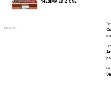
14ESIMA EDIZIONE
Te
- Pubblicità -
Co
im
Te
Ar
pr
Est
Sa