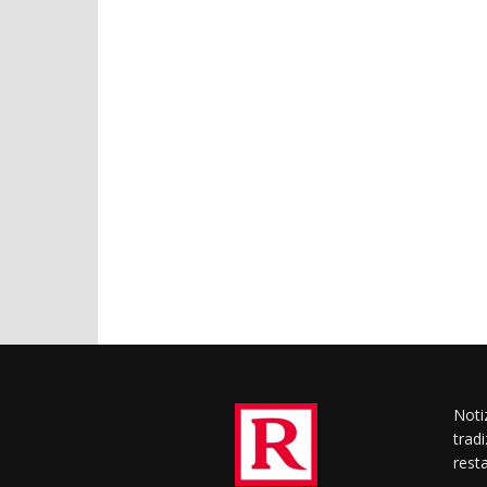
Notiz
trad
rest