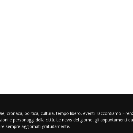
ie, cronaca, politica, cultura, tempo libero, eventi: raccontiamo Firenz
izioni e personaggi della città. Le news del giorno, gli appuntamenti da
are sempre aggiornati gratuitamente.