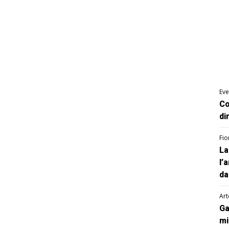
Eve
Co
di
Fio
La
l’
da
Art
Ga
mi