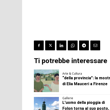
Ti potrebbe interessare
Arte & Cultura
“della provincia”: la most
di Elia Mauceri a Firenze
Gallerie
L’uomo della pioggia di
Folon torna al suo posto, 