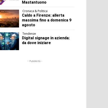
Mastantuono
Cronaca & Politica
Caldo a Firenze: allerta
massima fino a domenica 9
agosto
Tendenze
Digital signage in azienda:
da dove iniziare
- Pubblicità -