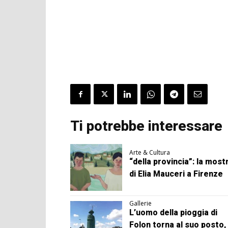
Ti potrebbe interessare
Arte & Cultura
“della provincia”: la most
di Elia Mauceri a Firenze
Gallerie
L’uomo della pioggia di
Folon torna al suo posto, 