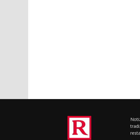
Notiz
trad
rest