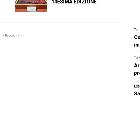
14ESIMA EDIZIONE
Te
- Pubblicità -
Co
im
Te
Ar
pr
Est
Sa