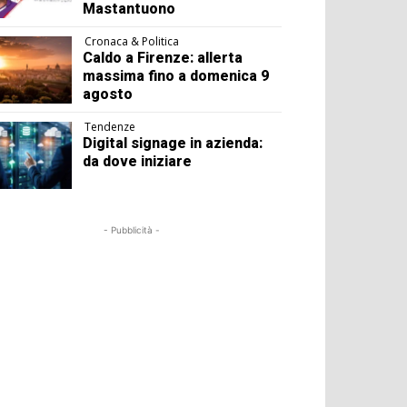
Mastantuono
Cronaca & Politica
Caldo a Firenze: allerta
massima fino a domenica 9
agosto
Tendenze
Digital signage in azienda:
da dove iniziare
- Pubblicità -