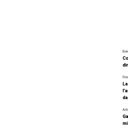
Eve
Co
di
Fio
La
l’
da
Art
Ga
mi