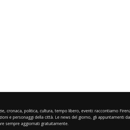
ie, cronaca, politica, cultura, tempo libero, eventi: raccontiamo Firenz
izioni e personaggi della città. Le news del giorno, gli appuntamenti da
are sempre aggiornati gratuitamente.