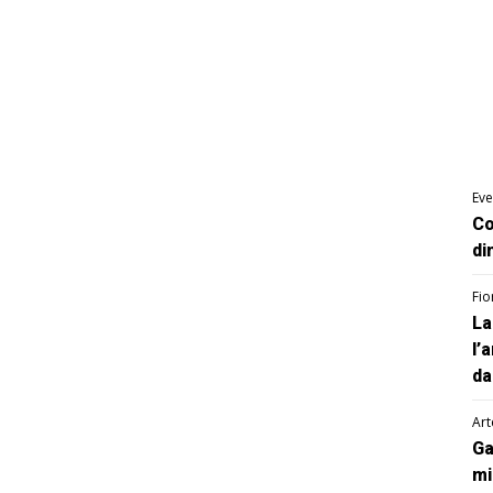
Eve
Co
di
Fio
La
l’
da
Art
Ga
mi