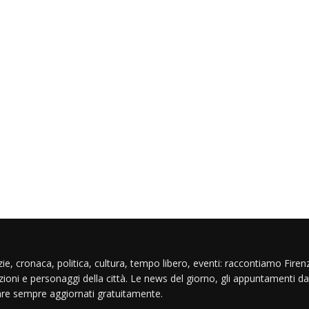
ie, cronaca, politica, cultura, tempo libero, eventi: raccontiamo Firenz
izioni e personaggi della città. Le news del giorno, gli appuntamenti da
are sempre aggiornati gratuitamente.