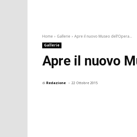
Home
Gallerie
Apre il nuovo Museo dell’Opera...
Gallerie
Apre il nuovo 
-
di
Redazione
22 Ottobre 2015