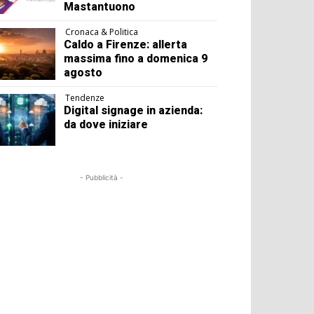
Mastantuono
Cronaca & Politica
Caldo a Firenze: allerta
massima fino a domenica 9
agosto
Tendenze
Digital signage in azienda:
da dove iniziare
- Pubblicità -