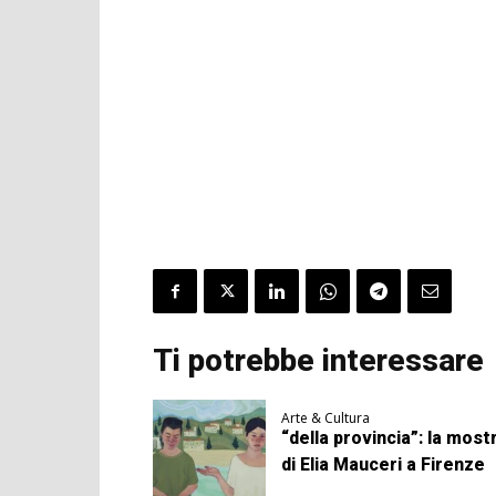
Ti potrebbe interessare
Arte & Cultura
“della provincia”: la most
di Elia Mauceri a Firenze