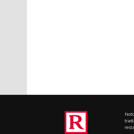
Notiz
trad
rest