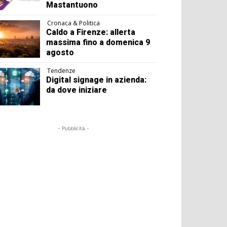
Mastantuono
Cronaca & Politica
Caldo a Firenze: allerta
massima fino a domenica 9
agosto
Tendenze
Digital signage in azienda:
da dove iniziare
- Pubblicità -