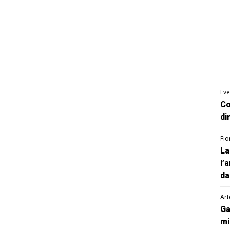
Eve
Co
di
Fio
La
l’
da
Art
Ga
mi