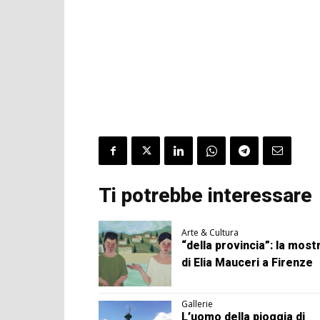
Ti potrebbe interessare
Arte & Cultura
“della provincia”: la most
di Elia Mauceri a Firenze
Gallerie
L’uomo della pioggia di