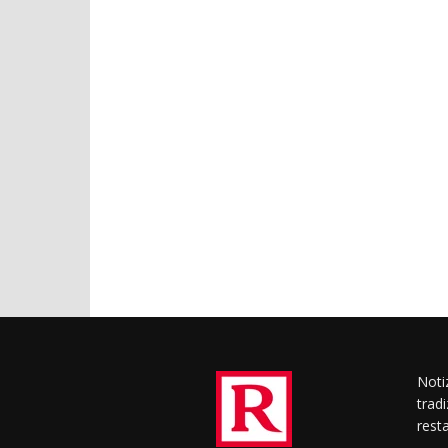
Notiz
trad
rest