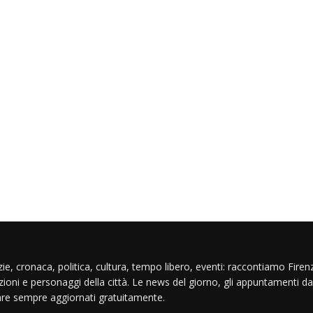
ie, cronaca, politica, cultura, tempo libero, eventi: raccontiamo Firenz
izioni e personaggi della città. Le news del giorno, gli appuntamenti da
are sempre aggiornati gratuitamente.