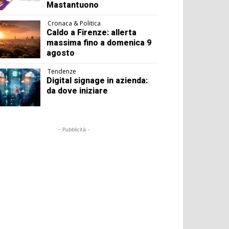
Mastantuono
Cronaca & Politica
Caldo a Firenze: allerta
massima fino a domenica 9
agosto
Tendenze
Digital signage in azienda:
da dove iniziare
- Pubblicità -