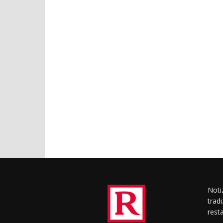
Notiz
trad
rest