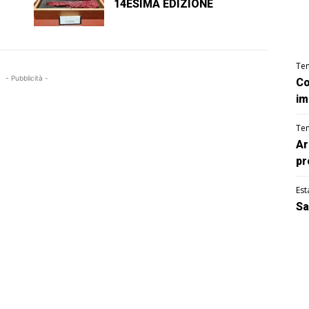
14ESIMA EDIZIONE
Te
- Pubblicità -
Co
im
Te
Ar
pr
Est
Sa