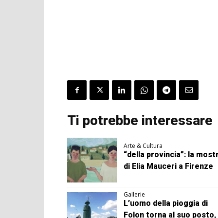
Ti potrebbe interessare
Arte & Cultura
“della provincia”: la most
di Elia Mauceri a Firenze
Gallerie
L’uomo della pioggia di
Folon torna al suo posto, 