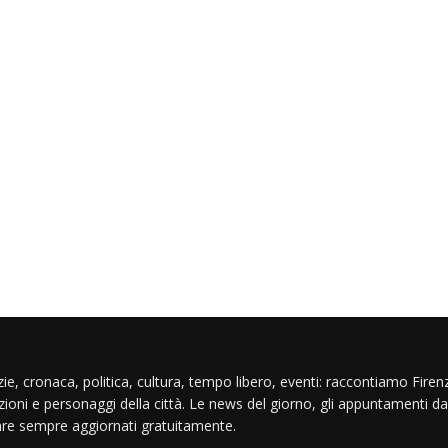
ie, cronaca, politica, cultura, tempo libero, eventi: raccontiamo Firenz
izioni e personaggi della città. Le news del giorno, gli appuntamenti da
are sempre aggiornati gratuitamente.