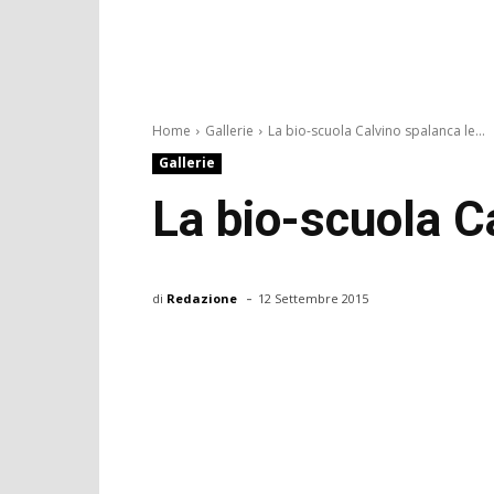
Home
Gallerie
La bio-scuola Calvino spalanca le...
Gallerie
La bio-scuola C
-
di
Redazione
12 Settembre 2015