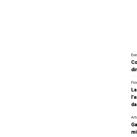
Eve
Co
di
Fio
La
l’
da
Art
Ga
mi