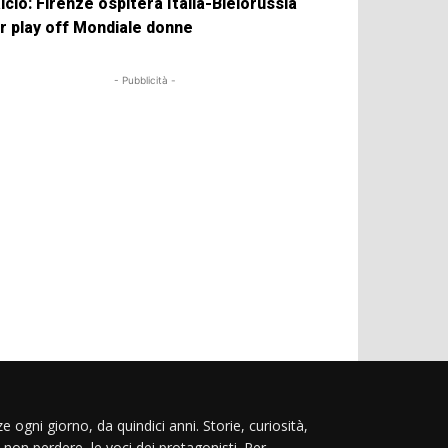
lcio: Firenze ospiterà Italia-Bielorussia
r play off Mondiale donne
- Pubblicità -
e ogni giorno, da quindici anni. Storie, curiosità,
 non perdere, le voci dei protagonisti. Per