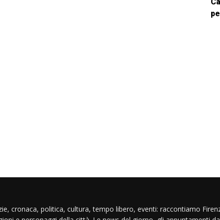
Ca
pe
ie, cronaca, politica, cultura, tempo libero, eventi: raccontiamo Firenz
izioni e personaggi della città. Le news del giorno, gli appuntamenti da