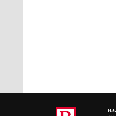
Notiz
trad