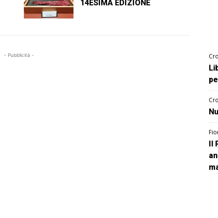
14ESIMA EDIZIONE
Cro
- Pubblicità -
Li
pe
Cro
Nu
Fio
Il
an
ma