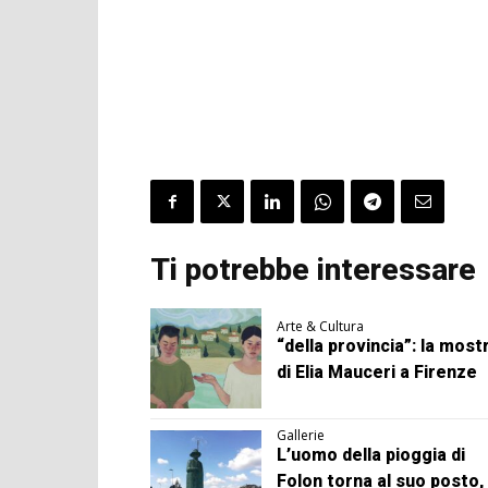
Ti potrebbe interessare
Arte & Cultura
“della provincia”: la most
di Elia Mauceri a Firenze
Gallerie
L’uomo della pioggia di
Folon torna al suo posto, 