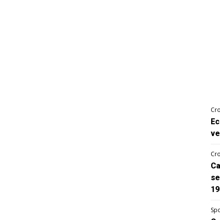
Cro
Ec
ve
Cro
Ca
se
19
Spo