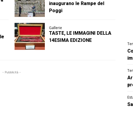
inaugurano le Rampe del
Poggi
Gallerie
TASTE, LE IMMAGINI DELLA
le
14ESIMA EDIZIONE
Te
Co
im
Te
- Pubblicità -
Ar
pr
Est
Sa