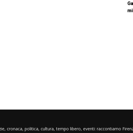
Ga
mi
ie, cronaca, politica, cultura, tempo libero, eventi: raccontiamo Firenz