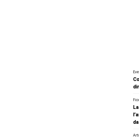
Eve
Co
di
Fio
La
l’
da
Art