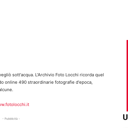
gliò sott'acqua. L'Archivio Foto Locchi ricorda quel
ndo online 490 straordinarie fotografie d'epoca,
alcune.
w.fotolocchi.it
U
- Pubblicità -