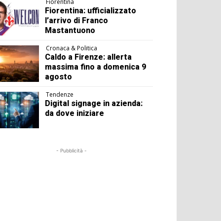
Fiorentina
Fiorentina: ufficializzato
l’arrivo di Franco
Mastantuono
Cronaca & Politica
Caldo a Firenze: allerta
massima fino a domenica 9
agosto
Tendenze
Digital signage in azienda:
da dove iniziare
- Pubblicità -