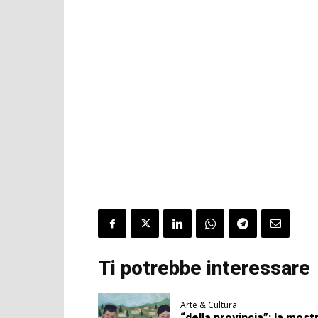
Ti potrebbe interessare
Arte & Cultura
“della provincia”: la most