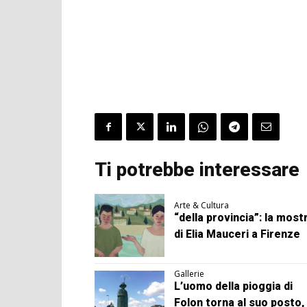
Ti potrebbe interessare
Arte & Cultura
“della provincia”: la most
di Elia Mauceri a Firenze
Gallerie
L’uomo della pioggia di
Folon torna al suo posto, 