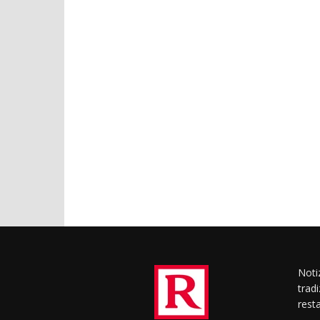
Notiz
trad
rest