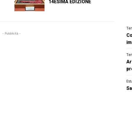
14ESIMA EDIZIONE
Te
- Pubblicità -
Co
im
Te
Ar
pr
Est
Sa