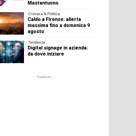
Mastantuono
Cronaca & Politica
Caldo a Firenze: allerta
massima fino a domenica 9
agosto
Tendenze
Digital signage in azienda:
da dove iniziare
- Pubblicità -