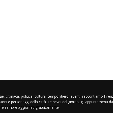
ie, cronaca, politica, cultura, tempo libero, eventi: raccontiamo Firenz
izioni e personaggi della città. Le news del giorno, gli appuntamenti da
are sempre aggiornati gratuitamente.