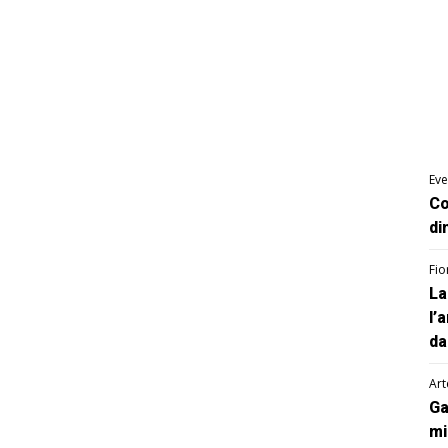
Eve
Co
di
Fio
La
l’
da
Art
Ga
mi