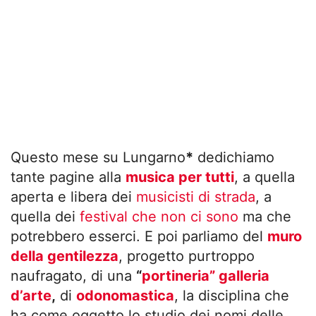
Questo mese su Lungarno
*
dedichiamo
tante pagine alla
musica per tutti
, a quella
aperta e libera dei
musicisti di strada
, a
quella dei
festival che non ci sono
ma che
potrebbero esserci. E poi parliamo del
muro
della gentilezza
, progetto purtroppo
naufragato, di una
“
portineria” galleria
d’arte
,
di
odonomastica
, la disciplina che
ha come oggetto lo studio dei nomi delle