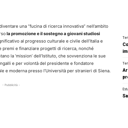
 diventare una “fucina di ricerca innovativa” nell’ambito
erso
la promozione e il sostegno a giovani studiosi
Te
ificativo al progresso culturale e civile dell’Italia e
Co
re premi e finanziare progetti di ricerca, nonché
im
no la ‘mission’ dell’Istituto, che sovvenziona le sue
Sangalli e per volontà del presidente e fondatore
Te
Ar
le e moderna presso l’Università per stranieri di Siena.
pr
- Pubblicità -
Est
Sa