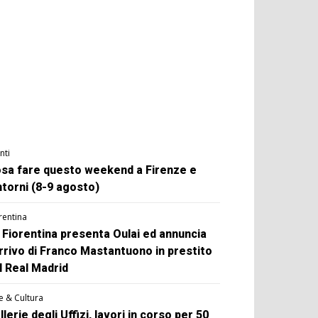
nti
sa fare questo weekend a Firenze e
ntorni (8-9 agosto)
rentina
 Fiorentina presenta Oulai ed annuncia
arrivo di Franco Mastantuono in prestito
l Real Madrid
e & Cultura
llerie degli Uffizi, lavori in corso per 50