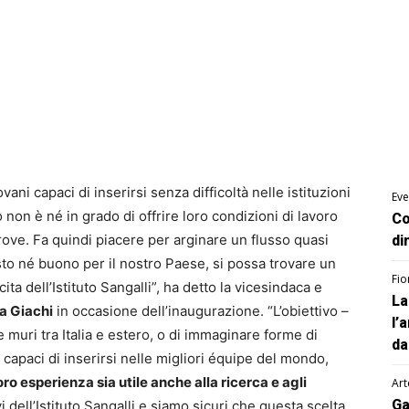
ovani capaci di inserirsi senza difficoltà nelle istituzioni
Eve
on è né in grado di offrire loro condizioni di lavoro
Co
ltrove. Fa quindi piacere per arginare un flusso quasi
di
sto né buono per il nostro Paese, si possa trovare un
Fio
ita dell’Istituto Sangalli”, ha detto la vicesindaca e
La
a Giachi
in occasione dell’inaugurazione. “L’obiettivo –
l’
muri tra Italia e estero, o di immaginare forme di
da
o capaci di inserirsi nelle migliori équipe del mondo,
loro esperienza sia utile anche alla ricerca e agli
Art
Ga
i dell’Istituto Sangalli e siamo sicuri che questa scelta