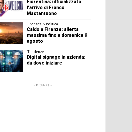
Fiorentina: ufficializzato
l’arrivo di Franco
Mastantuono
Cronaca & Politica
Caldo a Firenze: allerta
massima fino a domenica 9
agosto
Tendenze
Digital signage in azienda:
da dove iniziare
- Pubblicità -