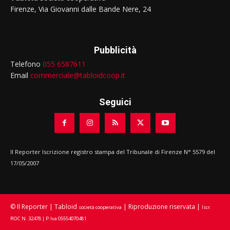
Firenze, Via Giovanni dalle Bande Nere, 24
Pubblicità
Telefono
055 6587611
Email
commerciale@tabloidcoop.it
Seguici
Il Reporter Iscrizione registro stampa del Tribunale di Firenze N° 5579 del
17/05/2007
© Il Reporter | Tabloid
| Riproduzione riservata |
società cooperativa
Iscr.
ROC N. 32478 | P.Iva 05554070481