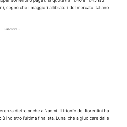
pper sorrentino paga una quota tra l’1.40 e l’1.45 (su
n), segno che i maggiori allibratori del mercato italiano
- Pubblicità -
ferenza dietro anche a Naomi. Il trionfo dei fiorentini ha
più indietro l’ultima finalista, Luna, che a giudicare dalle