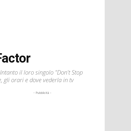
Factor
ntanto il loro singolo "Don't Stop
 gli orari e dove vederla in tv
- Pubblicità -