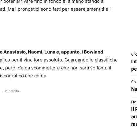
r poter arrivare fino in fondo e, almeno stando ai
i. Ma i pronostici sono fatti per essere smentiti e i
ono Anastasio, Naomi, Luna e, appunto, i Bowland
.
Cro
afico per il vincitore assoluto. Guardando le classifiche
Li
e, però, c’è da scommettere che non sarà soltanto il
pe
iscografico che conta.
Cro
Nu
- Pubblicità -
Fio
Il
an
ma