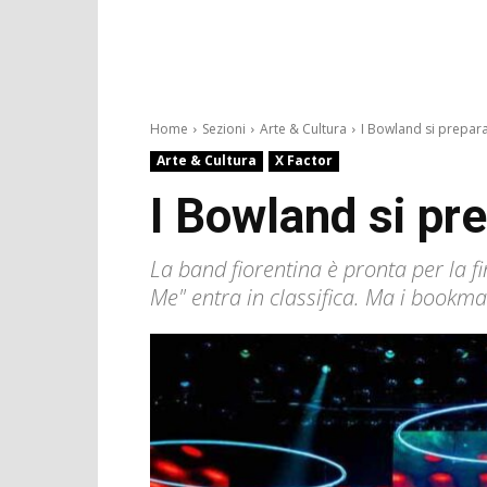
Home
Sezioni
Arte & Cultura
I Bowland si preparan
Arte & Cultura
X Factor
I Bowland si pre
La band fiorentina è pronta per la f
Me" entra in classifica. Ma i bookmake