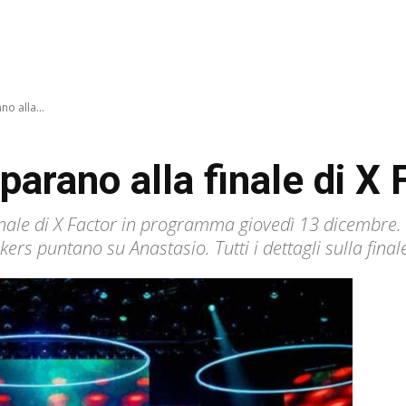
o alla...
parano alla finale di X 
inale di X Factor in programma giovedì 13 dicembre. I
rs puntano su Anastasio. Tutti i dettagli sulla finale,