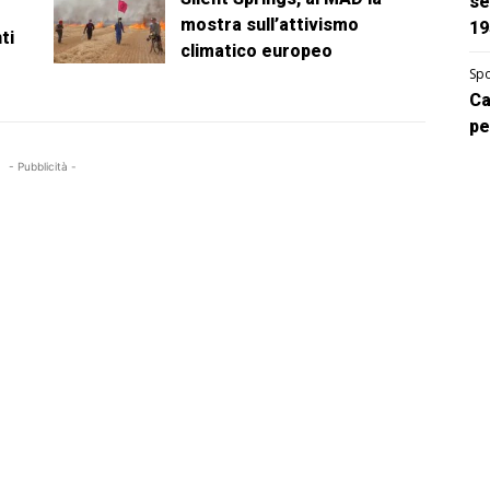
se
mostra sull’attivismo
19
ti
climatico europeo
Spo
Ca
pe
- Pubblicità -