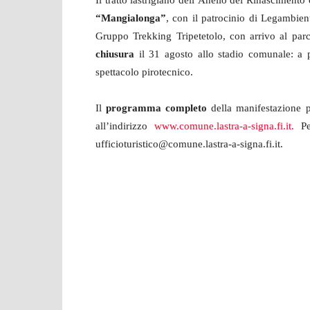
Il tratto lastrigiano dell’Anello del Rinasciment
“Mangialonga”
, con il patrocinio di Legambie
Gruppo Trekking Tripetetolo, con arrivo al par
chiusura
il 31 agosto allo stadio comunale: a p
spettacolo pirotecnico.
Il
programma completo
della manifestazione p
all’indirizzo
www.comune.lastra-a-signa.fi.it.
P
ufficioturistico@comune.lastra-a-signa.fi.it
.