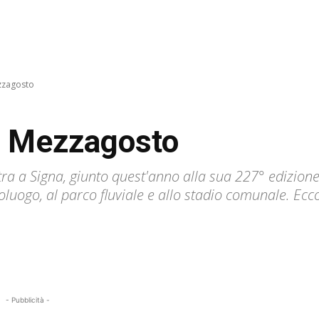
ezzagosto
di Mezzagosto
ra a Signa, giunto quest'anno alla sua 227° edizione
oluogo, al parco fluviale e allo stadio comunale. Ecc
- Pubblicità -