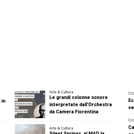
Arte & Cultura
Cro
Le grandi colonne sonore
Ec
 in
interpretate dall’Orchestra
ve
da Camera Fiorentina
Cro
Ca
Arte & Cultura
Silent Springs, al MAD la