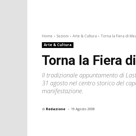
Home
Sezioni
Arte & Cultura
Torna la Fiera di M
Arte & Cultura
Torna la Fiera 
Il tradizionale appuntamento di Last
31 agosto nel centro storico del cap
manifestazione.
-
di
Redazione
19 Agosto 2008