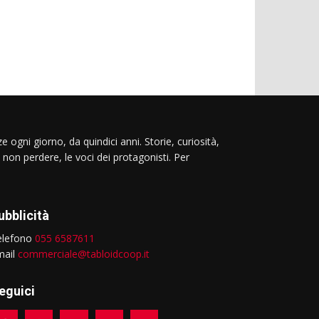
e ogni giorno, da quindici anni. Storie, curiosità,
 non perdere, le voci dei protagonisti. Per
ubblicità
elefono
055 6587611
mail
commerciale@tabloidcoop.it
eguici