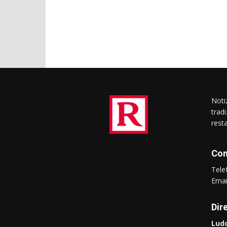
Notiz
trad
rest
Con
Tel
Ema
Dir
Ludo