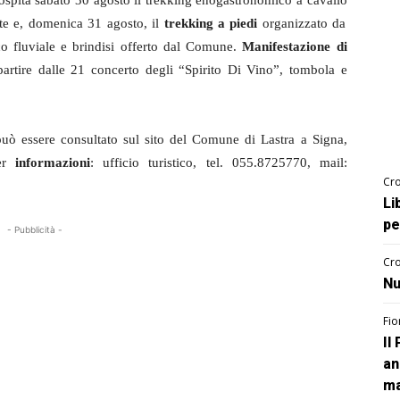
o ospita sabato 30 agosto il trekking enogastronomico a cavallo
nte e, domenica 31 agosto, il
trekking a piedi
organizzato da
co fluviale e brindisi offerto dal Comune.
Manifestazione di
artire dalle 21 concerto degli “Spirito Di Vino”, tombola e
uò essere consultato sul sito del Comune di Lastra a Signa,
er
informazioni
: ufficio turistico, tel. 055.8725770, mail:
Cro
Li
pe
- Pubblicità -
Cro
Nu
Fio
Il
an
ma