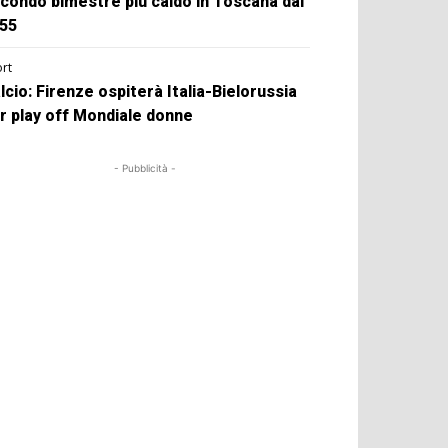
condo bimestre più caldo in Toscana dal
55
rt
lcio: Firenze ospiterà Italia-Bielorussia
r play off Mondiale donne
- Pubblicità -