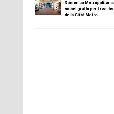
Domenica Metropolitana:
musei gratis per i residen
della Città Metro