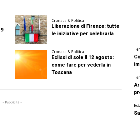
Cronaca & Politica
Liberazione di Firenze: tutte
 9
le iniziative per celebrarla
Te
Cronaca & Politica
Co
Eclissi di sole il 12 agosto:
im
come fare per vederla in
Toscana
Te
Ar
pr
- Pubblicità -
Est
Sa