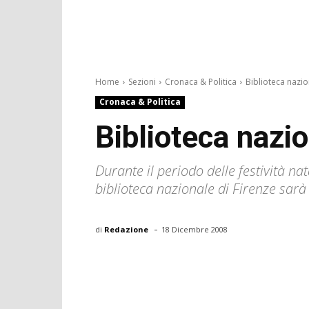
Home
Sezioni
Cronaca & Politica
Biblioteca nazio
Cronaca & Politica
Biblioteca nazio
Durante il periodo delle festività na
biblioteca nazionale di Firenze sarà 
-
di
Redazione
18 Dicembre 2008