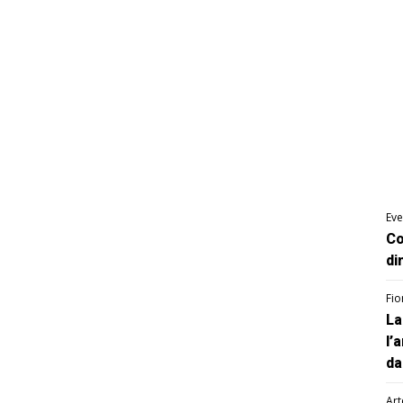
Eve
Co
di
Fio
La
l’
da
Art