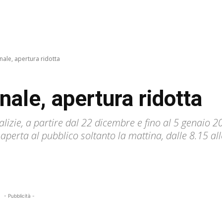
nale, apertura ridotta
nale, apertura ridotta
talizie, a partire dal 22 dicembre e fino al 5 genaio 
aperta al pubblico soltanto la mattina, dalle 8.15 al
- Pubblicità -