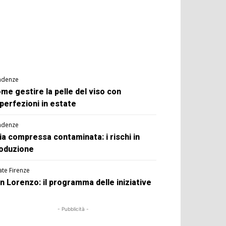
ndenze
me gestire la pelle del viso con
perfezioni in estate
ndenze
ia compressa contaminata: i rischi in
oduzione
ate Firenze
n Lorenzo: il programma delle iniziative
- Pubblicità -