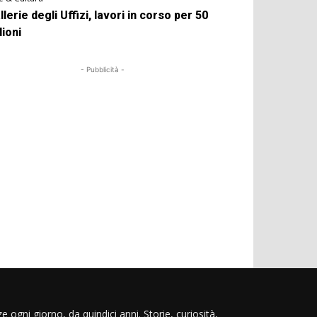
llerie degli Uffizi, lavori in corso per 50
lioni
- Pubblicità -
e ogni giorno, da quindici anni. Storie, curiosità,