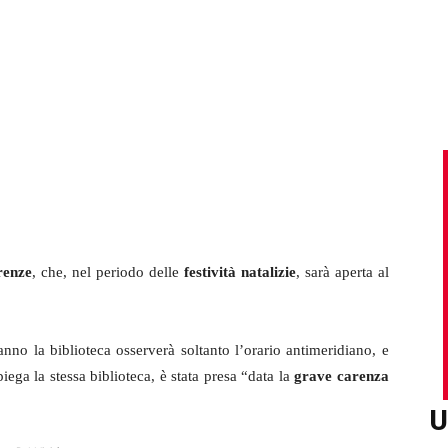
irenze
, che, nel periodo delle
festività natalizie
, sarà aperta al
no la biblioteca osserverà soltanto l’orario antimeridiano, e
piega la stessa biblioteca, è stata presa “data la
grave carenza
U