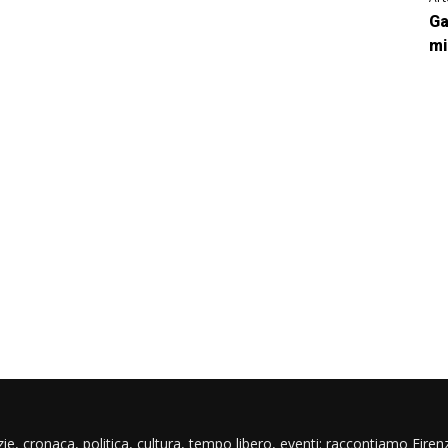
Ga
mi
ie, cronaca, politica, cultura, tempo libero, eventi: raccontiamo Firenz