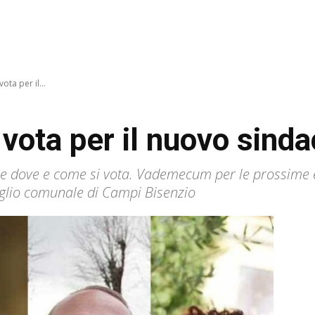
ota per il...
vota per il nuovo sind
nche dove e come si vota. Vademecum per le prossime 
nsiglio comunale di Campi Bisenzio