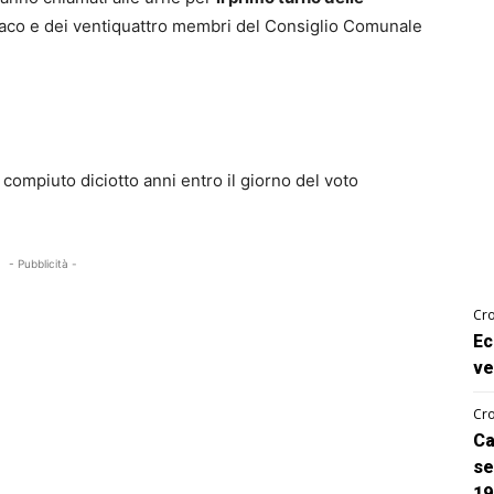
ndaco e dei ventiquattro membri del Consiglio Comunale
 compiuto diciotto anni entro il giorno del voto
- Pubblicità -
Cro
Ec
ve
Cro
Ca
se
19