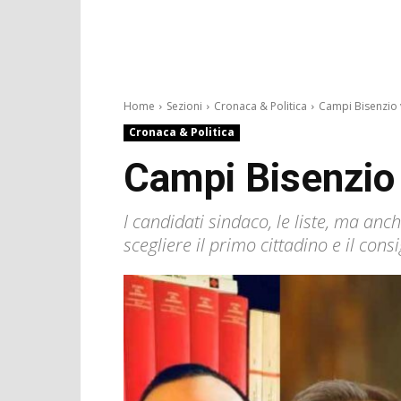
Home
Sezioni
Cronaca & Politica
Campi Bisenzio v
Cronaca & Politica
Campi Bisenzio 
I candidati sindaco, le liste, ma a
scegliere il primo cittadino e il co