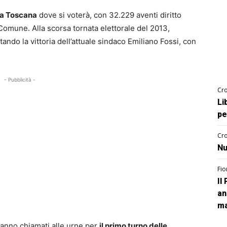
la Toscana
dove si voterà, con 32.229 aventi diritto
Comune. Alla scorsa tornata elettorale del 2013,
tando la vittoria dell’attuale sindaco Emiliano Fossi, con
- Pubblicità -
Cro
Li
pe
Cro
Nu
Fio
Il
an
ma
anno chiamati alle urne per
il primo turno delle