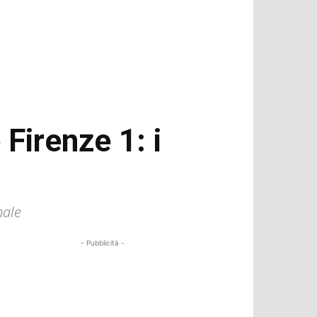
Firenze 1: i
nale
- Pubblicità -