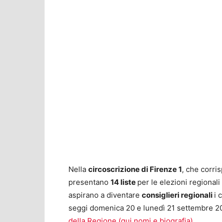
Nella
circoscrizione di Firenze 1
, che corri
presentano
14 liste
per le elezioni regional
aspirano a diventare
consiglieri regionali
i 
seggi domenica 20 e lunedì 21 settembre 20
della Regione (qui nomi e biografia)
.