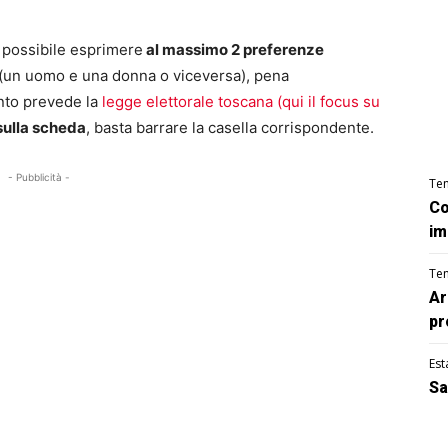
è possibile esprimere
al massimo 2 preferenze
e (un uomo e una donna o viceversa), pena
anto prevede la
legge elettorale toscana (qui il focus su
sulla scheda
, basta barrare la casella corrispondente.
- Pubblicità -
Te
Co
im
Te
Ar
pr
Est
Sa