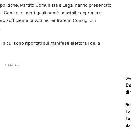
ze politiche, Partito Comunista e Lega, hanno presentato
al Consiglio, per i quali non è possibile esprimere
o sufficiente di voti per entrare in Consiglio
, i
.
e in cui sono riportati sui manifesti elettorali della
- Pubblicità -
Eve
Co
di
Fio
La
l’
da