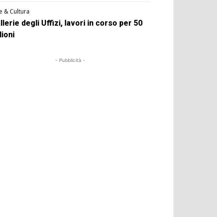
e & Cultura
llerie degli Uffizi, lavori in corso per 50
lioni
- Pubblicità -