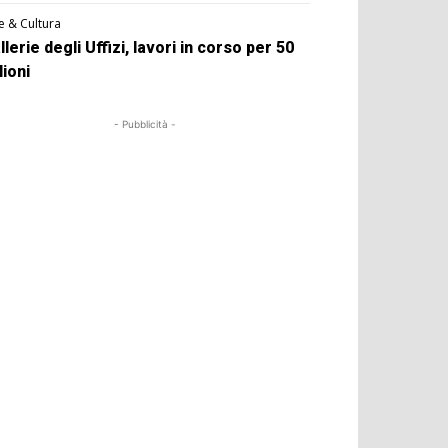
e & Cultura
llerie degli Uffizi, lavori in corso per 50
lioni
- Pubblicità -