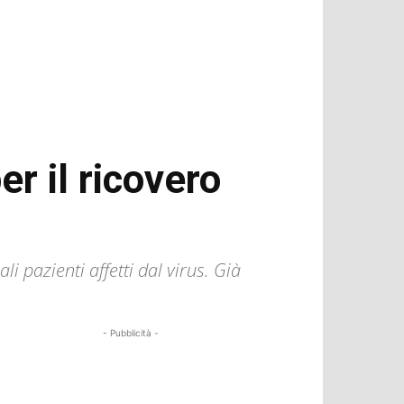
er il ricovero
li pazienti affetti dal virus. Già
- Pubblicità -