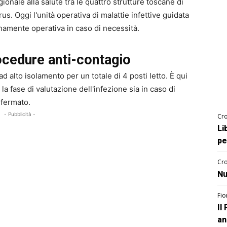
ionale alla salute tra le quattro strutture toscane di
irus. Oggi l'unità operativa di malattie infettive guidata
namente operativa in caso di necessità.
ocedure anti-contagio
d alto isolamento per un totale di 4 posti letto. È qui
la fase di valutazione dell'infezione sia in caso di
nfermato.
- Pubblicità -
Cro
Li
pe
Cro
Nu
Fio
Il
an