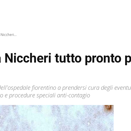
Niccheri...
 Niccheri tutto pronto p
dell'ospedale fiorentino a prendersi cura degli eventua
o e procedure speciali anti-contagio