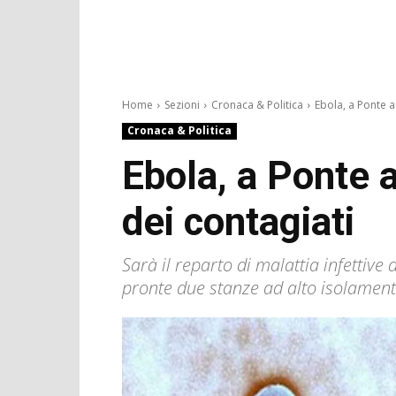
Home
Sezioni
Cronaca & Politica
Ebola, a Ponte a 
Cronaca & Politica
Ebola, a Ponte a
dei contagiati
Sarà il reparto di malattia infettive 
pronte due stanze ad alto isolament