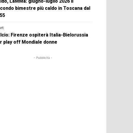
ldo, LaMMa: giugno-luglio 2026 il
condo bimestre più caldo in Toscana dal
55
rt
lcio: Firenze ospiterà Italia-Bielorussia
r play off Mondiale donne
- Pubblicità -