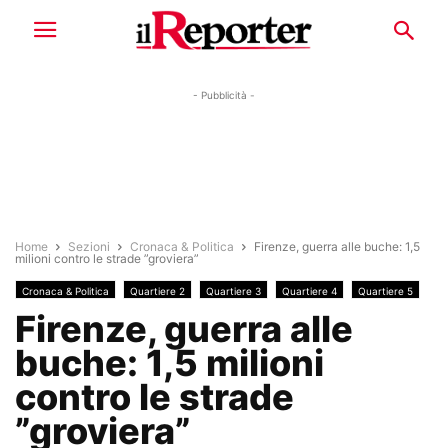
- Pubblicità -
Home
Sezioni
Cronaca & Politica
Firenze, guerra alle buche: 1,5
milioni contro le strade ”groviera”
Cronaca & Politica
Quartiere 2
Quartiere 3
Quartiere 4
Quartiere 5
Firenze, guerra alle
buche: 1,5 milioni
contro le strade
”groviera”