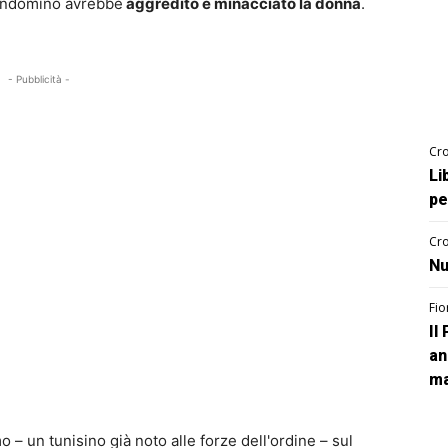
 condomino avrebbe
aggredito e minacciato la donna
.
- Pubblicità -
Cro
Li
pe
Cro
Nu
Fio
Il
an
ma
mo – un tunisino già noto alle forze dell'ordine – sul