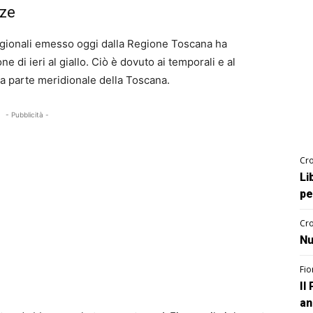
nze
à regionali emesso oggi dalla Regione Toscana ha
one di ieri al giallo. Ciò è dovuto ai temporali e al
la parte meridionale della Toscana.
- Pubblicità -
Cro
Li
pe
Cro
Nu
Fio
Il
an