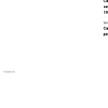
Ca
se
19
Spo
Ca
pe
- Pubblicità -