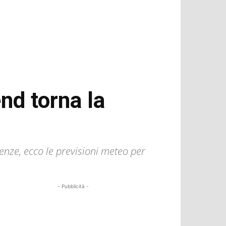
nd torna la
renze, ecco le previsioni meteo per
- Pubblicità -