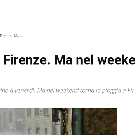
Firenze. Ma...
 Firenze. Ma nel weeke
 fino a venerdì. Ma nel weekend torna la pioggia a Fi