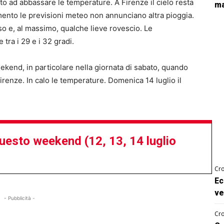
o ad abbassare le temperature. A Firenze il cielo resta
ma
mento le previsioni meteo non annunciano altra pioggia.
o e, al massimo, qualche lieve rovescio. Le
tra i 29 e i 32 gradi.
kend, in particolare nella giornata di sabato, quando
renze. In calo le temperature. Domenica 14 luglio il
 questo weekend (12, 13, 14 luglio
Cro
Ec
ve
- Pubblicità -
Cro