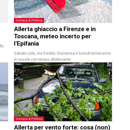
Cronaca & Politica
Allerta ghiaccio a Firenze e in
Toscana, meteo incerto per
l’Epifania
llo
ì
Sabato sole, ma freddo. Domenica e lunedì torneranno
le nuvole con tempo altalenante
Cronaca & Politica
Allerta per vento forte: cosa (non)