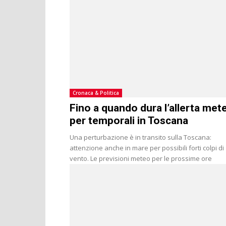
Cronaca & Politica
Fino a quando dura l’allerta met
per temporali in Toscana
Una perturbazione è in transito sulla Toscana:
attenzione anche in mare per possibili forti colpi di
vento. Le previsioni meteo per le prossime ore