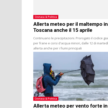
Cronaca & Politica
Allerta meteo per il maltempo in
Toscana anche il 15 aprile
Continuano le precipitazioni. Prorogato il codice gia
per frane e corsi d'acqua minori, dalle 12 di marted
allerta anche per i fiumi principali
Cronaca & Politica
Allerta meteo per vento forte in