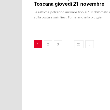
Toscana giovedì 21 novembre
Le raffiche potranno arrivare fino ai 100 chilometri 
sulla costa e sui rilievi. Torna anche la pioggia
...
1
2
3
25