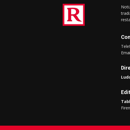
Notiz
trad
rest
Con
Tel
Ema
Dir
Ludo
Edi
Tabl
Fire