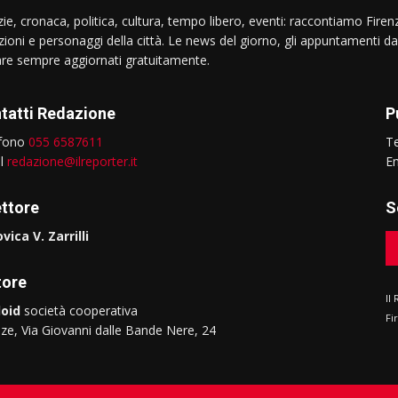
ie, cronaca, politica, cultura, tempo libero, eventi: raccontiamo Firenz
izioni e personaggi della città. Le news del giorno, gli appuntamenti da
are sempre aggiornati gratuitamente.
tatti Redazione
P
efono
055 6587611
T
il
redazione@ilreporter.it
E
ettore
S
vica V. Zarrilli
tore
Il
oid
società cooperativa
Fi
nze, Via Giovanni dalle Bande Nere, 24