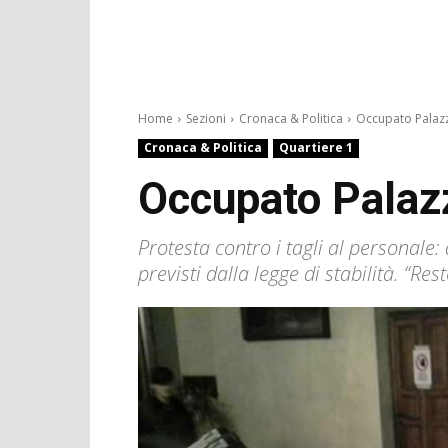
Home
Sezioni
Cronaca & Politica
Occupato Palazz
Cronaca & Politica
Quartiere 1
Occupato Palazz
Protesta contro i tagli al personale:
previsti dalla legge di stabilità. “R