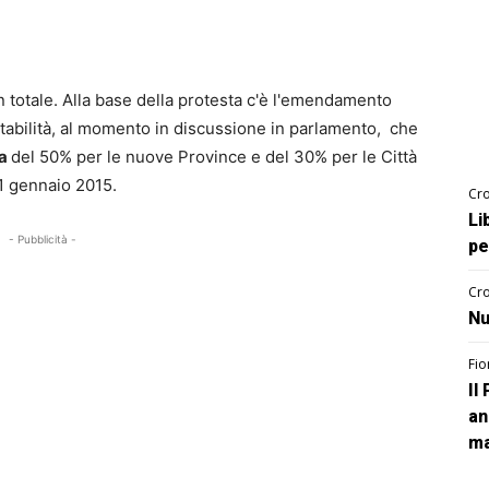
in totale. Alla base della protesta c'è l'emendamento
stabilità, al momento in discussione in parlamento, che
ca
del 50% per le nuove Province e del 30% per le Città
1 gennaio 2015.
Cro
Li
- Pubblicità -
pe
Cro
Nu
Fio
Il
an
ma